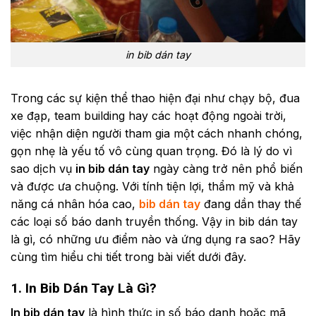
in bib dán tay
Trong các sự kiện thể thao hiện đại như chạy bộ, đua
xe đạp, team building hay các hoạt động ngoài trời,
việc nhận diện người tham gia một cách nhanh chóng,
gọn nhẹ là yếu tố vô cùng quan trọng. Đó là lý do vì
sao dịch vụ
in bib dán tay
ngày càng trở nên phổ biến
và được ưa chuộng. Với tính tiện lợi, thẩm mỹ và khả
năng cá nhân hóa cao,
bib dán tay
đang dần thay thế
các loại số báo danh truyền thống. Vậy in bib dán tay
là gì, có những ưu điểm nào và ứng dụng ra sao? Hãy
cùng tìm hiểu chi tiết trong bài viết dưới đây.
1. In Bib Dán Tay Là Gì?
In bib dán tay
là hình thức in số báo danh hoặc mã