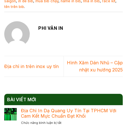
saigon
,
in de bib
,
mua bib chạy
,
name in bib
,
nhà in bib
,
race kit
,
tên trên bib
.
PHI VÂN IN
Hình Xăm Dán Nhũ – Cập
Địa chỉ in trên inox uy tín
nhật xu hướng 2025
BÀI VIẾT MỚI
Địa Chỉ In Dạ Quang Uy Tín Tại TPHCM Với
Cam Kết Mực Chuẩn Đạt Khối
ở
Chức năng bình luận bị tắt