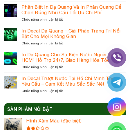
Địa
Chỉ
Phân Biệt In Dạ Quang Và In Phản Quang Để
In
Chọn Đúng Nhu Cầu Tối Ưu Chi Phí
Dạ
ở
Chức năng bình luận bị tắt
Quang
Phân
Uy
Biệt
In Decal Dạ Quang – Giải Pháp Trang Trí Nổi
Tín
In
Tại
Bật Cho Mọi Không Gian
Dạ
TPHCM
ở
Chức năng bình luận bị tắt
Quang
Với
In
Và
Cam
Decal
In Dạ Quang Cho Sự Kiện Nước Ngoài Tại
In
Kết
Dạ
Phản
HCM: Hỗ Trợ 24/7, Giao Hàng Hỏa Tốc
Mực
Quang
Quang
Chuẩn
ở
Chức năng bình luận bị tắt
–
Để
Đạt
In
Giải
Chọn
Khối
Dạ
In Decal Trượt Nước Tại Hồ Chí Minh Theo
Pháp
Đúng
Quang
Trang
Yêu Cầu – Cam Kết Màu Sắc Sắc Nét
Nhu
Cho
Trí
Cầu
ở
Chức năng bình luận bị tắt
Sự
Nổi
Tối
In
Kiện
Bật
Ưu
Decal
Nước
Cho
Chi
Trượt
Ngoài
Mọi
Phí
SẢN PHẨM NỔI BẬT
Nước
Tại
Không
Tại
HCM:
Gian
Hình Xăm Màu (đặc biệt)
Hồ
Hỗ
Chí
Trợ