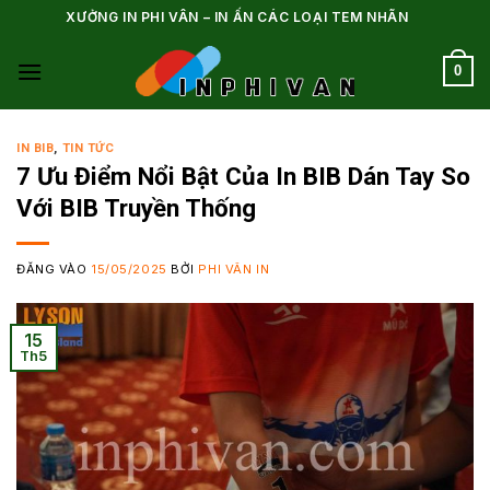
Bỏ
XƯỞNG IN PHI VÂN – IN ẤN CÁC LOẠI TEM NHÃN
qua
nội
0
dung
IN BIB
,
TIN TỨC
7 Ưu Điểm Nổi Bật Của In BIB Dán Tay So
Với BIB Truyền Thống
ĐĂNG VÀO
15/05/2025
BỞI
PHI VÂN IN
15
Th5