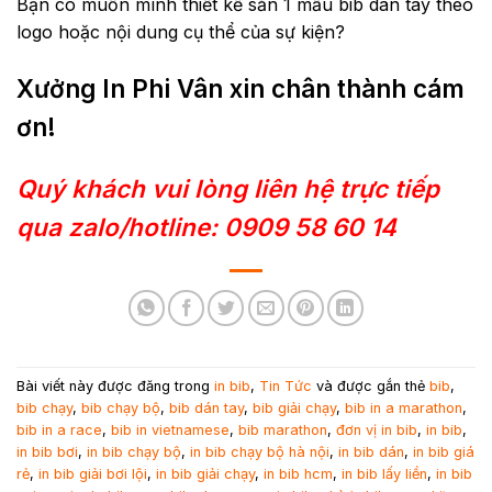
Bạn có muốn mình thiết kế sẵn 1 mẫu bib dán tay theo
logo hoặc nội dung cụ thể của sự kiện?
Xưởng In Phi Vân xin chân thành cám
ơn!
Quý khách vui lòng liên hệ trực tiếp
qua zalo/hotline: 0909 58 60 14
Bài viết này được đăng trong
in bib
,
Tin Tức
và được gắn thẻ
bib
,
bib chạy
,
bib chạy bộ
,
bib dán tay
,
bib giải chạy
,
bib in a marathon
,
bib in a race
,
bib in vietnamese
,
bib marathon
,
đơn vị in bib
,
in bib
,
in bib bơi
,
in bib chạy bộ
,
in bib chạy bộ hà nội
,
in bib dán
,
in bib giá
rẻ
,
in bib giải bơi lội
,
in bib giải chạy
,
in bib hcm
,
in bib lấy liền
,
in bib