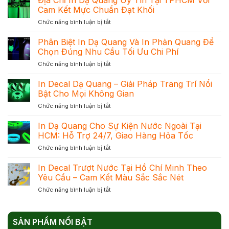
Cam Kết Mực Chuẩn Đạt Khối
ở
Chức năng bình luận bị tắt
Địa
Chỉ
Phân Biệt In Dạ Quang Và In Phản Quang Để
In
Chọn Đúng Nhu Cầu Tối Ưu Chi Phí
Dạ
ở
Chức năng bình luận bị tắt
Quang
Phân
Uy
Biệt
In Decal Dạ Quang – Giải Pháp Trang Trí Nổi
Tín
In
Tại
Bật Cho Mọi Không Gian
Dạ
TPHCM
ở
Chức năng bình luận bị tắt
Quang
Với
In
Và
Cam
Decal
In Dạ Quang Cho Sự Kiện Nước Ngoài Tại
In
Kết
Dạ
Phản
HCM: Hỗ Trợ 24/7, Giao Hàng Hỏa Tốc
Mực
Quang
Quang
Chuẩn
ở
Chức năng bình luận bị tắt
–
Để
Đạt
In
Giải
Chọn
Khối
Dạ
In Decal Trượt Nước Tại Hồ Chí Minh Theo
Pháp
Đúng
Quang
Trang
Yêu Cầu – Cam Kết Màu Sắc Sắc Nét
Nhu
Cho
Trí
Cầu
ở
Chức năng bình luận bị tắt
Sự
Nổi
Tối
In
Kiện
Bật
Ưu
Decal
Nước
Cho
Chi
Trượt
Ngoài
Mọi
Phí
SẢN PHẨM NỔI BẬT
Nước
Tại
Không