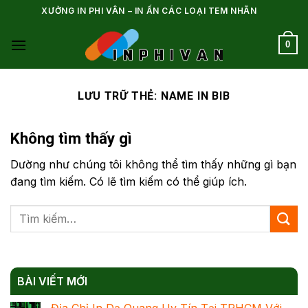
Bỏ
XƯỞNG IN PHI VÂN – IN ẤN CÁC LOẠI TEM NHÃN
qua
nội
0
dung
LƯU TRỮ THẺ:
NAME IN BIB
Không tìm thấy gì
Dường như chúng tôi không thể tìm thấy những gì bạn
đang tìm kiếm. Có lẽ tìm kiếm có thể giúp ích.
BÀI VIẾT MỚI
Địa Chỉ In Dạ Quang Uy Tín Tại TPHCM Với