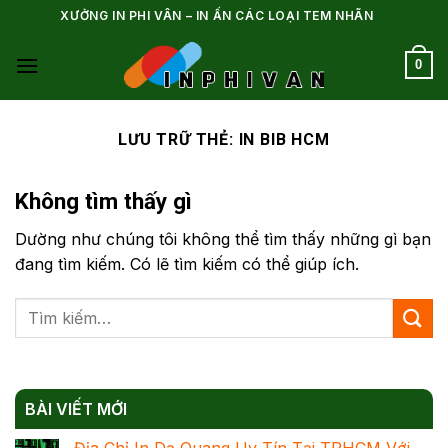
Bỏ
XƯỞNG IN PHI VÂN – IN ẤN CÁC LOẠI TEM NHÃN
qua
nội
0
dung
LƯU TRỮ THẺ:
IN BIB HCM
Không tìm thấy gì
Dường như chúng tôi không thể tìm thấy những gì bạn
đang tìm kiếm. Có lẽ tìm kiếm có thể giúp ích.
BÀI VIẾT MỚI
Địa Chỉ In Dạ Quang Uy Tín Tại TPHCM Với