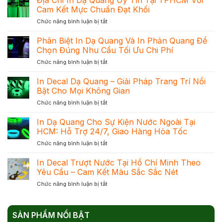
Cam Kết Mực Chuẩn Đạt Khối
ở
Chức năng bình luận bị tắt
Địa
Chỉ
Phân Biệt In Dạ Quang Và In Phản Quang Để
In
Chọn Đúng Nhu Cầu Tối Ưu Chi Phí
Dạ
ở
Chức năng bình luận bị tắt
Quang
Phân
Uy
Biệt
In Decal Dạ Quang – Giải Pháp Trang Trí Nổi
Tín
In
Tại
Bật Cho Mọi Không Gian
Dạ
TPHCM
ở
Chức năng bình luận bị tắt
Quang
Với
In
Và
Cam
Decal
In Dạ Quang Cho Sự Kiện Nước Ngoài Tại
In
Kết
Dạ
Phản
HCM: Hỗ Trợ 24/7, Giao Hàng Hỏa Tốc
Mực
Quang
Quang
Chuẩn
ở
Chức năng bình luận bị tắt
–
Để
Đạt
In
Giải
Chọn
Khối
Dạ
In Decal Trượt Nước Tại Hồ Chí Minh Theo
Pháp
Đúng
Quang
Trang
Yêu Cầu – Cam Kết Màu Sắc Sắc Nét
Nhu
Cho
Trí
Cầu
ở
Chức năng bình luận bị tắt
Sự
Nổi
Tối
In
Kiện
Bật
Ưu
Decal
Nước
Cho
Chi
Trượt
Ngoài
Mọi
Phí
SẢN PHẨM NỔI BẬT
Nước
Tại
Không