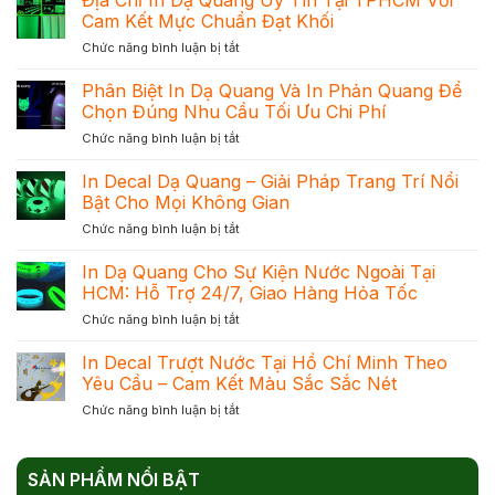
Cam Kết Mực Chuẩn Đạt Khối
ở
Chức năng bình luận bị tắt
Địa
Chỉ
Phân Biệt In Dạ Quang Và In Phản Quang Để
In
Chọn Đúng Nhu Cầu Tối Ưu Chi Phí
Dạ
ở
Chức năng bình luận bị tắt
Quang
Phân
Uy
Biệt
In Decal Dạ Quang – Giải Pháp Trang Trí Nổi
Tín
In
Tại
Bật Cho Mọi Không Gian
Dạ
TPHCM
ở
Chức năng bình luận bị tắt
Quang
Với
In
Và
Cam
Decal
In Dạ Quang Cho Sự Kiện Nước Ngoài Tại
In
Kết
Dạ
Phản
HCM: Hỗ Trợ 24/7, Giao Hàng Hỏa Tốc
Mực
Quang
Quang
Chuẩn
ở
Chức năng bình luận bị tắt
–
Để
Đạt
In
Giải
Chọn
Khối
Dạ
In Decal Trượt Nước Tại Hồ Chí Minh Theo
Pháp
Đúng
Quang
Trang
Yêu Cầu – Cam Kết Màu Sắc Sắc Nét
Nhu
Cho
Trí
Cầu
ở
Chức năng bình luận bị tắt
Sự
Nổi
Tối
In
Kiện
Bật
Ưu
Decal
Nước
Cho
Chi
Trượt
Ngoài
Mọi
Phí
SẢN PHẨM NỔI BẬT
Nước
Tại
Không