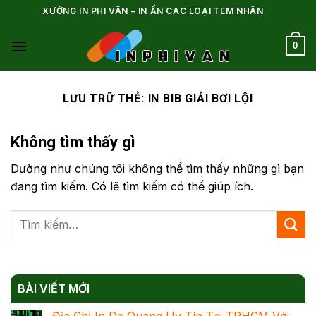
Bỏ
XƯỞNG IN PHI VÂN – IN ẤN CÁC LOẠI TEM NHÃN
qua
nội
0
dung
LƯU TRỮ THẺ:
IN BIB GIẢI BƠI LỘI
Không tìm thấy gì
Dường như chúng tôi không thể tìm thấy những gì bạn
đang tìm kiếm. Có lẽ tìm kiếm có thể giúp ích.
BÀI VIẾT MỚI
Địa Chỉ In Dạ Quang Uy Tín Tại TPHCM Với