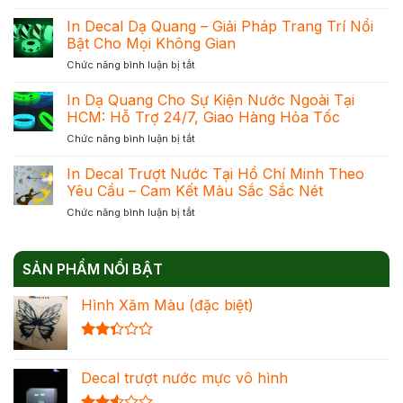
Phân
Uy
Biệt
In Decal Dạ Quang – Giải Pháp Trang Trí Nổi
Tín
In
Tại
Bật Cho Mọi Không Gian
Dạ
TPHCM
ở
Chức năng bình luận bị tắt
Quang
Với
In
Và
Cam
Decal
In Dạ Quang Cho Sự Kiện Nước Ngoài Tại
In
Kết
Dạ
Phản
HCM: Hỗ Trợ 24/7, Giao Hàng Hỏa Tốc
Mực
Quang
Quang
Chuẩn
ở
Chức năng bình luận bị tắt
–
Để
Đạt
In
Giải
Chọn
Khối
Dạ
In Decal Trượt Nước Tại Hồ Chí Minh Theo
Pháp
Đúng
Quang
Trang
Yêu Cầu – Cam Kết Màu Sắc Sắc Nét
Nhu
Cho
Trí
Cầu
ở
Chức năng bình luận bị tắt
Sự
Nổi
Tối
In
Kiện
Bật
Ưu
Decal
Nước
Cho
Chi
Trượt
Ngoài
Mọi
Phí
SẢN PHẨM NỔI BẬT
Nước
Tại
Không
Tại
HCM:
Gian
Hình Xăm Màu (đặc biệt)
Hồ
Hỗ
Chí
Trợ
Minh
24/7,
Được
Theo
Giao
xếp
Yêu
Hàng
Decal trượt nước mực vô hình
hạng
Cầu
Hỏa
2.36
–
Tốc