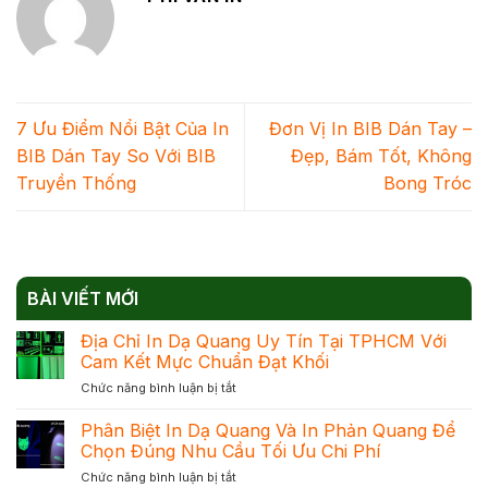
7 Ưu Điểm Nổi Bật Của In
Đơn Vị In BIB Dán Tay –
BIB Dán Tay So Với BIB
Đẹp, Bám Tốt, Không
Truyền Thống
Bong Tróc
BÀI VIẾT MỚI
Địa Chỉ In Dạ Quang Uy Tín Tại TPHCM Với
Cam Kết Mực Chuẩn Đạt Khối
ở
Chức năng bình luận bị tắt
Địa
Chỉ
Phân Biệt In Dạ Quang Và In Phản Quang Để
In
Chọn Đúng Nhu Cầu Tối Ưu Chi Phí
Dạ
ở
Chức năng bình luận bị tắt
Quang