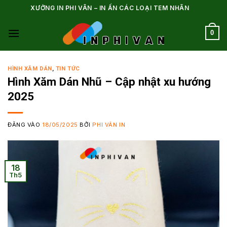
Bỏ
XƯỞNG IN PHI VÂN – IN ẤN CÁC LOẠI TEM NHÃN
qua
nội
0
dung
HÌNH XĂM DÁN
,
TIN TỨC
Hình Xăm Dán Nhũ – Cập nhật xu hướng
2025
ĐĂNG VÀO
18/05/2025
BỞI
PHI VÂN IN
18
Th5