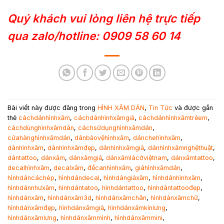
Quý khách vui lòng liên hệ trực tiếp
qua zalo/hotline: 0909 58 60 14
Bài viết này được đăng trong
HÌNH XĂM DÁN
,
Tin Tức
và được gắn
thẻ
cáchdánhìnhxăm
,
cáchdánhìnhxămgiả
,
cáchdánhìnhxămtrẻem
,
cáchdùnghìnhxămdán
,
cáchsửdụnghìnhxămdán
,
cửahànghìnhxămdán
,
dánbảovệhìnhxăm
,
dánchehìnhxăm
,
dánhìnhxăm
,
dánhìnhxămđẹp
,
dánhìnhxămgiả
,
dánhìnhxămnghệthuật
,
dántattoo
,
dánxăm
,
dánxămgiả
,
dánxămlácờviệtnam
,
dánxămtattoo
,
decalhìnhxăm
,
decalxăm
,
đềcanhìnhxăm
,
giáhìnhxămdán
,
hìnhdáncáchép
,
hìnhdándecal
,
hìnhdángiảxăm
,
hìnhdánhìnhxăm
,
hìnhdánnhưxăm
,
hìnhdántatoo
,
hìnhdántattoo
,
hìnhdántattoođẹp
,
hìnhdánxăm
,
hìnhdánxăm3d
,
hìnhdánxămchân
,
hìnhdánxămchữ
,
hìnhdánxămđẹp
,
hìnhdánxămgiả
,
hìnhdánxămkínlưng
,
hìnhdánxămlưng
,
hìnhdánxămmình
,
hìnhdánxămmini
,