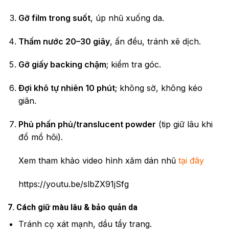
Gỡ film trong suốt
, úp nhũ xuống da.
Thấm nước 20–30 giây
, ấn đều, tránh xê dịch.
Gỡ giấy backing chậm
; kiểm tra góc.
Đợi khô tự nhiên 10 phút
; không sờ, không kéo
giãn.
Phủ phấn phủ/translucent powder
(tip giữ lâu khi
đổ mồ hôi).
Xem tham khảo video hình xăm dán nhũ
tại đây
https://youtu.be/slbZX91jSfg
7. Cách giữ màu lâu & bảo quản da
Tránh cọ xát mạnh, dầu tẩy trang.