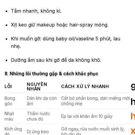
Tắm nhanh, không kì.
Xịt keo giữ makeup hoặc hair-spray mỏng.
Khi muốn gỡ: dùng baby oil/vaseline 5 phút, lau
nhẹ.
Dưỡng ẩm sau khi gỡ để da không khô.
8. Những lỗi thường gặp & cách khắc phục
NGUYÊN
LỖI
CÁCH XỬ LÝ NHANH
NHÂN
Bong
Dán khi da còn
Cắt bỏ phần bong, dán miếng mới
góc
ẩm
chồng nhẹ
Nhạt
Thấm nước
Ép lại với khăn ẩm 10 giây
màu
chưa đủ
Kích ứng
Gỡ ngay, rửa nước muối sinh lý,
Dị ứng keo
đỏ
bôi dịu da