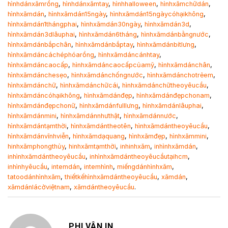
hìnhdánxămrồng
,
hìnhdánxămtay
,
hìnhhalloween
,
hìnhxămchữdán
,
hìnhxămdán
,
hìnhxămdán15ngày
,
hìnhxămdán15ngàycóhạikhông
,
hìnhxămdán1thángphai
,
hìnhxămdán30ngày
,
hìnhxămdán3d
,
hìnhxămdán3dlâuphai
,
hìnhxămdán6tháng
,
hìnhxămdánbằngnước
,
hìnhxămdánbắpchân
,
hìnhxămdánbắptay
,
hìnhxămdánbítlưng
,
hìnhxămdáncáchéphóarồng
,
hìnhxămdáncánhtay
,
hìnhxămdáncaocấp
,
hìnhxămdáncaocấpcủamỹ
,
hìnhxămdánchân
,
hìnhxămdánchesẹo
,
hìnhxămdánchốngnước
,
hìnhxămdánchotrẻem
,
hìnhxămdánchữ
,
hìnhxămdánchữcái
,
hìnhxămdánchữtheoyêucầu
,
hìnhxămdáncóhạikhông
,
hìnhxămdánđẹp
,
hìnhxămdánđẹpchonam
,
hìnhxămdánđẹpchonữ
,
hìnhxămdánfulllưng
,
hìnhxămdánlâuphai
,
hìnhxămdánmini
,
hìnhxămdánnhưthật
,
hìnhxămdánnước
,
hìnhxămdántạmthời
,
hìnhxămdántheotên
,
hìnhxămdántheoyêucầu
,
hìnhxămdánvĩnhviễn
,
hìnhxămdạquang
,
hìnhxămđẹp
,
hìnhxămmini
,
hinhxămphongthủy
,
hinhxămtạmthời
,
inhinhxăm
,
inhìnhxămdán
,
inhìnhxămdántheoyêucầu
,
inhìnhxămdántheoyêucầutạihcm
,
inhìnhyêucầu
,
intemdán
,
intemhình
,
miếngdánhìnhxăm
,
tatoodánhìnhxăm
,
thiếtkếhìnhxămdántheoyêucầu
,
xămdán
,
xămdánlácờviệtnam
,
xămdántheoyêucầu
.
PHI VÂN IN