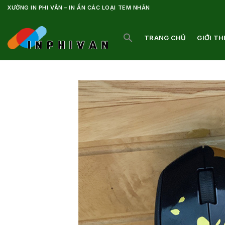
Bỏ
XƯỞNG IN PHI VÂN – IN ẤN CÁC LOẠI TEM NHÃN
qua
nội
TRANG CHỦ
GIỚI TH
dung