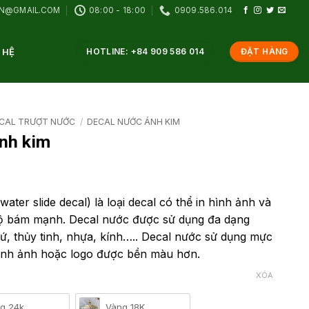
VN@GMAIL.COM
08:00 - 18:00
0909.586.014
 HỆ
HOTLINE: +84 909 586 014
ĐẶT HÀNG
ECAL TRƯỢT NƯỚC
/
DECAL NƯỚC ÁNH KIM
ánh kim
water slide decal) là loại decal có thể in hình ảnh và
i độ bám mạnh. Decal nước được sử dụng đa dạng
 sứ, thủy tinh, nhựa, kính….. Decal nước sử dụng mực
ình ảnh hoặc logo được bền màu hơn.
XÓA
g 24k
Vàng 18K