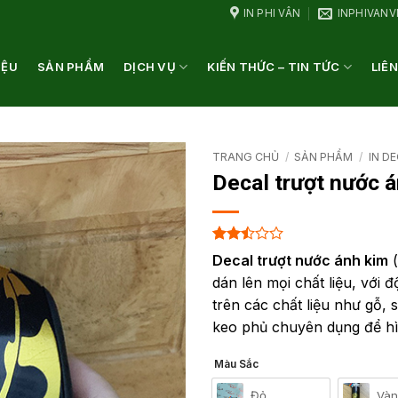
IN PHI VÂN
INPHIVAN
IỆU
SẢN PHẨM
DỊCH VỤ
KIẾN THỨC – TIN TỨC
LIÊN
TRANG CHỦ
/
SẢN PHẨM
/
IN D
Decal trượt nước 
2.5
131
Decal trượt nước ánh kim
(
trên 5
dán lên mọi chất liệu, vớ
dựa
trên
trên các chất liệu như gỗ,
đánh
keo phủ chuyên dụng để h
giá
Màu Sắc
Đỏ
Vàn