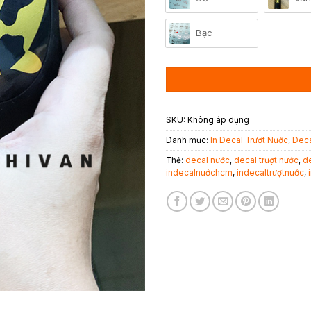
Bạc
SKU:
Không áp dụng
Danh mục:
In Decal Trượt Nước
,
Deca
Thẻ:
decal nước
,
decal trượt nước
,
de
indecalnướchcm
,
indecaltrượtnước
,