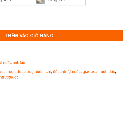
THÊM VÀO GIỎ HÀNG
l nước ánh kim
caltrượt
,
decaltrượtnướchcm
,
đềcantrượtnước
,
giádecaltrượtnước
,
intrượtnước