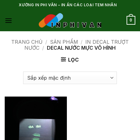
Bỏ
XƯỞNG IN PHI VÂN – IN ẤN CÁC LOẠI TEM NHÃN
qua
nội
0
dung
TRANG CHỦ
/
SẢN PHẨM
/
IN DECAL TRƯỢT
NƯỚC
/
DECAL NƯỚC MỰC VÔ HÌNH
LỌC