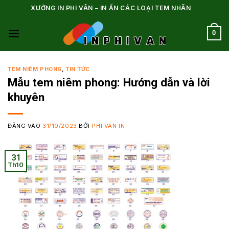
Bỏ
XƯỞNG IN PHI VÂN – IN ẤN CÁC LOẠI TEM NHÃN
qua
nội
0
dung
TEM NIÊM PHONG
,
TIN TỨC
Mẫu tem niêm phong: Hướng dẫn và lời
khuyên
ĐĂNG VÀO
31/10/2023
BỞI
PHI VÂN IN
31
Th10