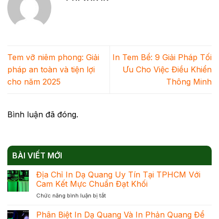
Tem vỡ niêm phong: Giải
In Tem Bể: 9 Giải Pháp Tối
pháp an toàn và tiện lợi
Ưu Cho Việc Điều Khiển
cho năm 2025
Thông Minh
Bình luận đã đóng.
BÀI VIẾT MỚI
Địa Chỉ In Dạ Quang Uy Tín Tại TPHCM Với
Cam Kết Mực Chuẩn Đạt Khối
ở
Chức năng bình luận bị tắt
Địa
Chỉ
Phân Biệt In Dạ Quang Và In Phản Quang Để