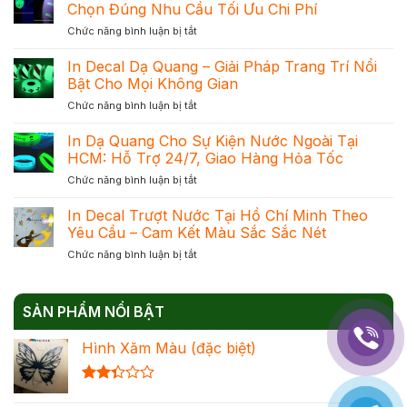
In
Chọn Đúng Nhu Cầu Tối Ưu Chi Phí
Dạ
ở
Chức năng bình luận bị tắt
Quang
Phân
Uy
Biệt
In Decal Dạ Quang – Giải Pháp Trang Trí Nổi
Tín
In
Tại
Bật Cho Mọi Không Gian
Dạ
TPHCM
ở
Chức năng bình luận bị tắt
Quang
Với
In
Và
Cam
Decal
In Dạ Quang Cho Sự Kiện Nước Ngoài Tại
In
Kết
Dạ
Phản
HCM: Hỗ Trợ 24/7, Giao Hàng Hỏa Tốc
Mực
Quang
Quang
Chuẩn
ở
Chức năng bình luận bị tắt
–
Để
Đạt
In
Giải
Chọn
Khối
Dạ
In Decal Trượt Nước Tại Hồ Chí Minh Theo
Pháp
Đúng
Quang
Trang
Yêu Cầu – Cam Kết Màu Sắc Sắc Nét
Nhu
Cho
Trí
Cầu
ở
Chức năng bình luận bị tắt
Sự
Nổi
Tối
In
Kiện
Bật
Ưu
Decal
Nước
Cho
Chi
Trượt
Ngoài
Mọi
Phí
SẢN PHẨM NỔI BẬT
Nước
Tại
Không
Tại
HCM:
Gian
Hình Xăm Màu (đặc biệt)
Hồ
Hỗ
Chí
Trợ
Minh
24/7,
Được
Theo
Giao