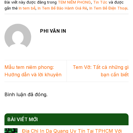
Bài viết này được đăng trong
TEM NIÊM PHONG
,
Tin Tức
và được
gắn thẻ
In tem bể
,
In Tem Bể Bảo Hành Giá Rẻ
,
In Tem Bể Điện Thoại
.
PHI VÂN IN
Mẫu tem niêm phong:
Tem Vỡ: Tất cả những gì
Hướng dẫn và lời khuyên
bạn cần biết
Bình luận đã đóng.
BÀI VIẾT MỚI
Địa Chỉ In Dạ Quang Uy Tín Tại TPHCM Với