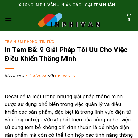
Bỏ
XƯỞNG IN PHI VÂN – IN ẤN CÁC LOẠI TEM NHÃN
qua
nội
0
dung
TEM NIÊM PHONG
,
TIN TỨC
In Tem Bể: 9 Giải Pháp Tối Ưu Cho Việc
Điều Khiển Thông Minh
ĐĂNG VÀO
31/10/2023
BỞI
PHI VÂN IN
Decal bể là một trong những giải pháp thông minh
được sử dụng phổ biến trong việc quản lý và điều
khiển các sản phẩm, đặc biệt là trong lĩnh vực điện tử
và công nghiệp. Với sự phát triển của công nghệ, việc
sử dụng tem bể không chỉ đơn thuần là để nhận diện
sản phẩm mà còn có thể tích hợp các tính năng thông