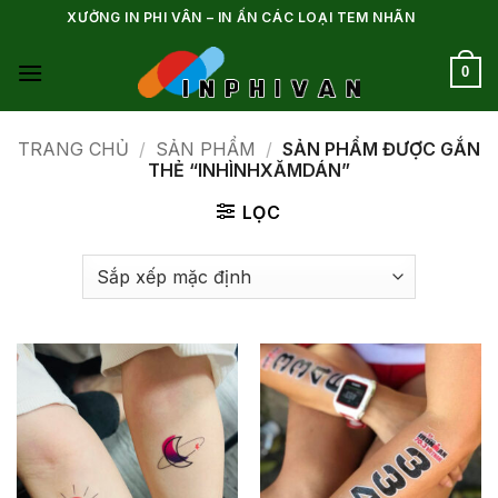
Bỏ
XƯỞNG IN PHI VÂN – IN ẤN CÁC LOẠI TEM NHÃN
qua
nội
0
dung
TRANG CHỦ
/
SẢN PHẨM
/
SẢN PHẨM ĐƯỢC GẮN
THẺ “INHÌNHXĂMDÁN”
LỌC