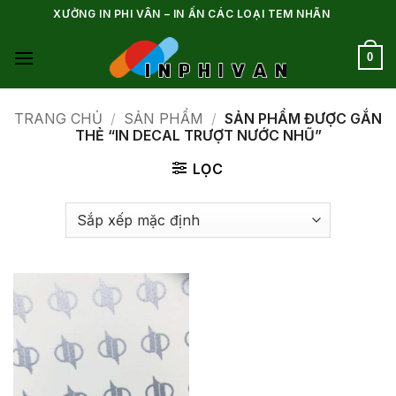
Bỏ
XƯỞNG IN PHI VÂN – IN ẤN CÁC LOẠI TEM NHÃN
qua
nội
0
dung
TRANG CHỦ
/
SẢN PHẨM
/
SẢN PHẨM ĐƯỢC GẮN
THẺ “IN DECAL TRƯỢT NƯỚC NHŨ”
LỌC