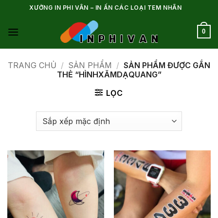
Bỏ
XƯỞNG IN PHI VÂN – IN ẤN CÁC LOẠI TEM NHÃN
qua
nội
0
dung
TRANG CHỦ
/
SẢN PHẨM
/
SẢN PHẨM ĐƯỢC GẮN
THẺ “HÌNHXĂMDẠQUANG”
LỌC