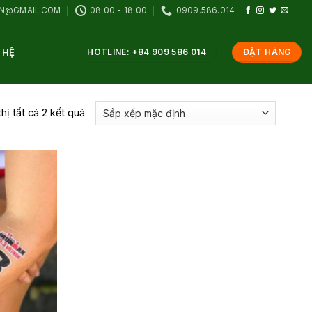
VN@GMAIL.COM
08:00 - 18:00
0909.586.014
 HỆ
HOTLINE: +84 909 586 014
ĐẶT HÀNG
thị tất cả 2 kết quả