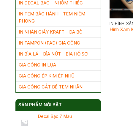
IN DECAL BẠC – NHÔM THIẾC
IN TEM BẢO HÀNH - TEM NIÊM
PHONG
IN HÌNH X
Hình Xăm 
IN NHÃN GIẤY KRAFT – DA BÒ
IN TAMPON (PAD) GIA CÔNG
IN BÌA LÁ – BÌA NÚT – BÌA HỒ SƠ
GIA CÔNG IN LỤA
GIA CÔNG ÉP KIM ÉP NHŨ
GIA CÔNG CẮT BẾ TEM NHÃN
SẢN PHẨM NỔI BẬT
Decal Bạc 7 Màu