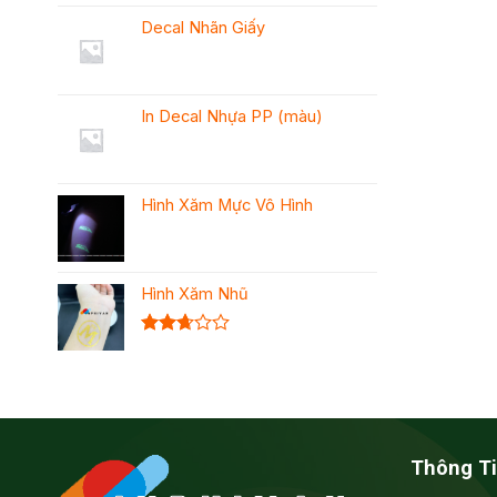
Decal Nhãn Giấy
In Decal Nhựa PP (màu)
Hình Xăm Mực Vô Hình
Hình Xăm Nhũ
Được
xếp
hạng
2.68
5 sao
Thông Ti