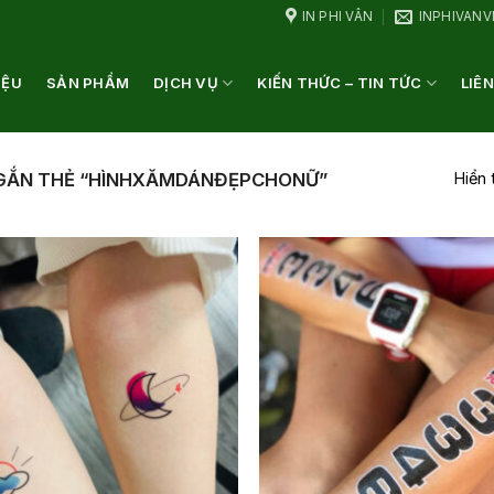
IN PHI VÂN
INPHIVAN
IỆU
SẢN PHẨM
DỊCH VỤ
KIẾN THỨC – TIN TỨC
LIÊN
Hiển 
GẮN THẺ “HÌNHXĂMDÁNĐẸPCHONỮ”