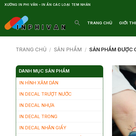
Bỏ
XƯỞNG IN PHI VÂN – IN ẤN CÁC LOẠI TEM NHÃN
qua
nội
TRANG CHỦ
GIỚI TH
dung
TRANG CHỦ
/
SẢN PHẨM
/
SẢN PHẨM ĐƯỢC 
DANH MỤC SẢN PHẨM
IN HÌNH XĂM DÁN
IN DECAL TRƯỢT NƯỚC
IN DECAL NHỰA
IN DECAL TRONG
IN DECAL NHÃN GIẤY