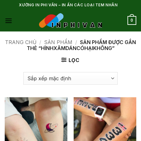
Bỏ
XƯỞNG IN PHI VÂN – IN ẤN CÁC LOẠI TEM NHÃN
qua
nội
0
dung
TRANG CHỦ
/
SẢN PHẨM
/
SẢN PHẨM ĐƯỢC GẮN
THẺ “HÌNHXĂMDÁNCÓHẠIKHÔNG”
LỌC