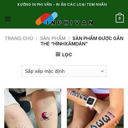
Bỏ
XƯỞNG IN PHI VÂN – IN ẤN CÁC LOẠI TEM NHÃN
qua
nội
0
dung
TRANG CHỦ
/
SẢN PHẨM
/
SẢN PHẨM ĐƯỢC GẮN
THẺ “HÌNHXĂMDÁN”
LỌC