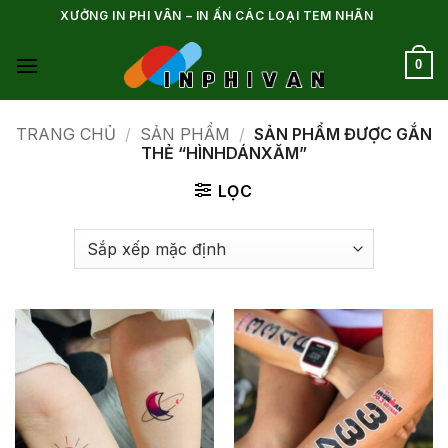
Bỏ
XƯỞNG IN PHI VÂN – IN ẤN CÁC LOẠI TEM NHÃN
qua
nội
0
dung
TRANG CHỦ
/
SẢN PHẨM
/
SẢN PHẨM ĐƯỢC GẮN
THẺ “HÌNHDÁNXĂM”
LỌC