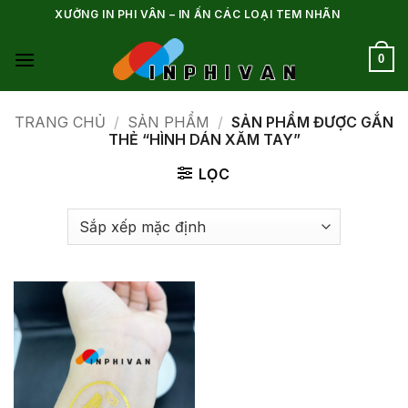
Bỏ
XƯỞNG IN PHI VÂN – IN ẤN CÁC LOẠI TEM NHÃN
qua
nội
0
dung
TRANG CHỦ
/
SẢN PHẨM
/
SẢN PHẨM ĐƯỢC GẮN
THẺ “HÌNH DÁN XĂM TAY”
LỌC