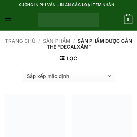
Bỏ
XƯỞNG IN PHI VÂN – IN ẤN CÁC LOẠI TEM NHÃN
qua
nội
0
dung
TRANG CHỦ
/
SẢN PHẨM
/
SẢN PHẨM ĐƯỢC GẮN
THẺ “DECALXĂM”
LỌC