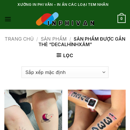
Bỏ
XƯỞNG IN PHI VÂN – IN ẤN CÁC LOẠI TEM NHÃN
qua
nội
0
dung
TRANG CHỦ
/
SẢN PHẨM
/
SẢN PHẨM ĐƯỢC GẮN
THẺ “DECALHÌNHXĂM”
LỌC