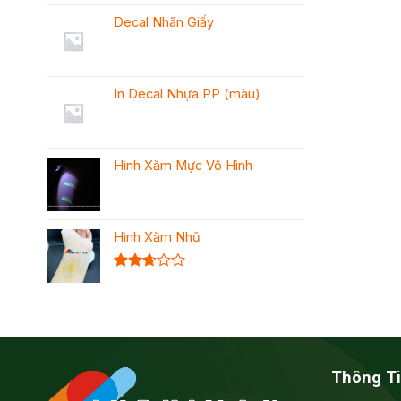
Decal Nhãn Giấy
In Decal Nhựa PP (màu)
Hình Xăm Mực Vô Hình
Hình Xăm Nhũ
Được
xếp
hạng
2.68
5 sao
Thông Ti