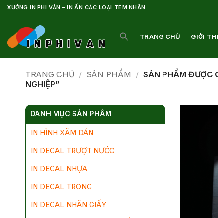
Bỏ
XƯỞNG IN PHI VÂN – IN ẤN CÁC LOẠI TEM NHÃN
qua
nội
TRANG CHỦ
GIỚI TH
dung
TRANG CHỦ
/
SẢN PHẨM
/
SẢN PHẨM ĐƯỢC G
NGHIỆP”
DANH MỤC SẢN PHẨM
IN HÌNH XĂM DÁN
IN DECAL TRƯỢT NƯỚC
IN DECAL NHỰA
IN DECAL TRONG
IN DECAL NHÃN GIẤY