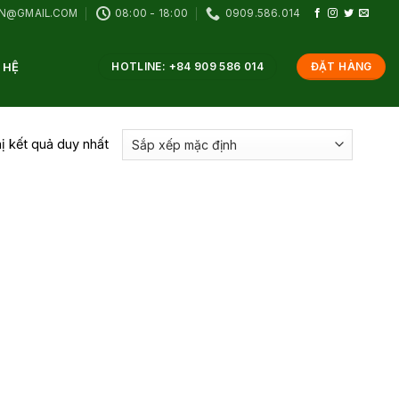
VN@GMAIL.COM
08:00 - 18:00
0909.586.014
 HỆ
HOTLINE: +84 909 586 014
ĐẶT HÀNG
hị kết quả duy nhất