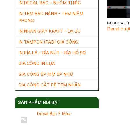
IN DECAL BẠC – NHÔM THIẾC
IN TEM BẢO HÀNH - TEM NIÊM
PHONG
IN DECAL 
Decal trượ
IN NHÃN GIẤY KRAFT – DA BÒ
IN TAMPON (PAD) GIA CÔNG
IN BÌA LÁ – BÌA NÚT – BÌA HỒ SƠ
GIA CÔNG IN LỤA
GIA CÔNG ÉP KIM ÉP NHŨ
GIA CÔNG CẮT BẾ TEM NHÃN
SẢN PHẨM NỔI BẬT
Decal Bạc 7 Màu