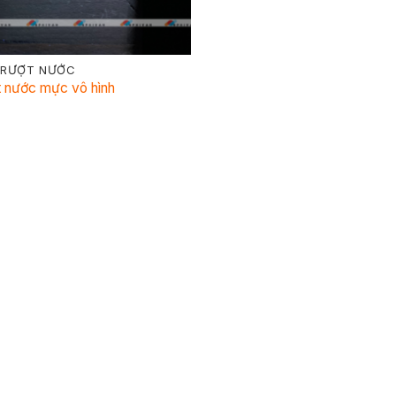
TRƯỢT NƯỚC
t nước mực vô hình