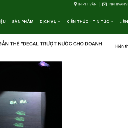
IN PHI VÂN
INPHIVAN
IỆU
SẢN PHẨM
DỊCH VỤ
KIẾN THỨC – TIN TỨC
LIÊN
ẮN THẺ “DECAL TRƯỢT NƯỚC CHO DOANH
Hiển t