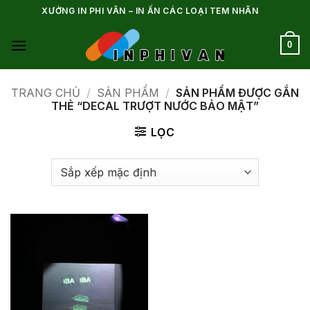
Bỏ
XƯỞNG IN PHI VÂN – IN ẤN CÁC LOẠI TEM NHÃN
qua
nội
0
dung
TRANG CHỦ
/
SẢN PHẨM
/
SẢN PHẨM ĐƯỢC GẮN
THẺ “DECAL TRƯỢT NƯỚC BẢO MẬT”
LỌC