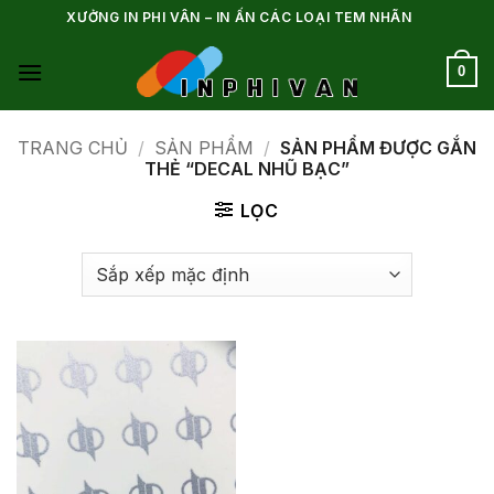
Bỏ
XƯỞNG IN PHI VÂN – IN ẤN CÁC LOẠI TEM NHÃN
qua
nội
0
dung
TRANG CHỦ
/
SẢN PHẨM
/
SẢN PHẨM ĐƯỢC GẮN
THẺ “DECAL NHŨ BẠC”
LỌC