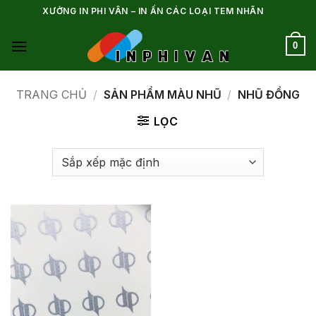
Bỏ
XƯỞNG IN PHI VÂN – IN ẤN CÁC LOẠI TEM NHÃN
qua
nội
0
dung
TRANG CHỦ
/
SẢN PHẨM MÀU NHŨ
/
NHŨ ĐỒNG
LỌC