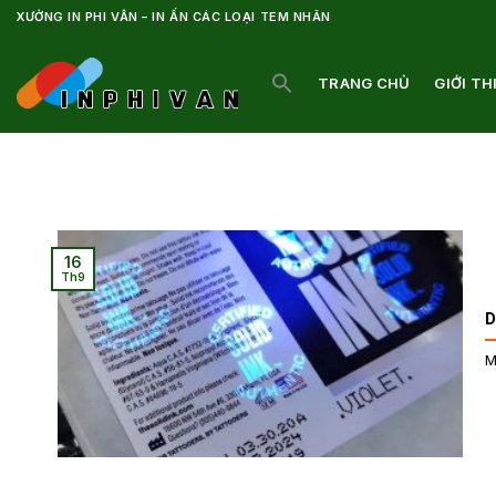
Bỏ
XƯỞNG IN PHI VÂN – IN ẤN CÁC LOẠI TEM NHÃN
qua
nội
TRANG CHỦ
GIỚI TH
dung
16
Th9
D
M