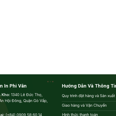
n In Phi Vân
Hướng Dẫn Và Thông Ti
& Kho:
1340 Lê Đức Thọ,
Quy trình đặt hàng và Sản xuất
An Hội Đông, Quận Gò Vấp,
Giao hàng và Vận Chuyển
Hình thức thanh toán
ại:
(+84) 0909 58 60 14