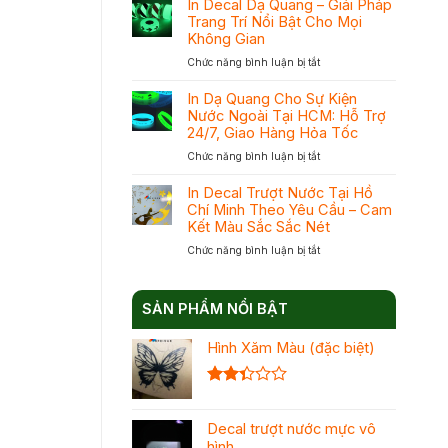
Tại
In Decal Dạ Quang – Giải Pháp
In
TPHCM
Trang Trí Nổi Bật Cho Mọi
Dạ
Với
Không Gian
Quang
Cam
ở
Chức năng bình luận bị tắt
Và
Kết
In
In
Mực
Decal
Phản
In Dạ Quang Cho Sự Kiện
Chuẩn
Dạ
Quang
Nước Ngoài Tại HCM: Hỗ Trợ
Đạt
Quang
Để
Khối
24/7, Giao Hàng Hỏa Tốc
–
Chọn
ở
Chức năng bình luận bị tắt
Giải
Đúng
In
Pháp
Nhu
Dạ
Trang
In Decal Trượt Nước Tại Hồ
Cầu
Quang
Trí
Chí Minh Theo Yêu Cầu – Cam
Tối
Cho
Nổi
Ưu
Kết Màu Sắc Sắc Nét
Sự
Bật
Chi
ở
Chức năng bình luận bị tắt
Kiện
Cho
Phí
In
Nước
Mọi
Decal
Ngoài
Không
Trượt
Tại
Gian
SẢN PHẨM NỔI BẬT
Nước
HCM:
Tại
Hỗ
Hình Xăm Màu (đặc biệt)
Hồ
Trợ
Chí
24/7,
Minh
Giao
Theo
Được
Hàng
Yêu
xếp
Hỏa
Cầu
Decal trượt nước mực vô
hạng
Tốc
–
2.36
hình