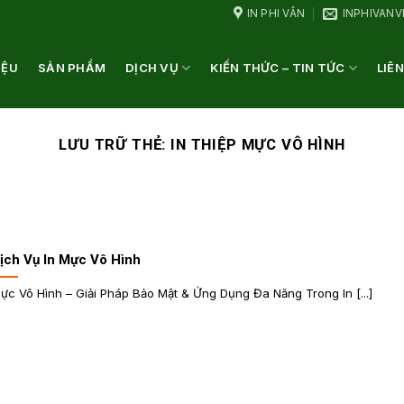
IN PHI VÂN
INPHIVAN
IỆU
SẢN PHẨM
DỊCH VỤ
KIẾN THỨC – TIN TỨC
LIÊN
LƯU TRỮ THẺ:
IN THIỆP MỰC VÔ HÌNH
ịch Vụ In Mực Vô Hình
ực Vô Hình – Giải Pháp Bảo Mật & Ứng Dụng Đa Năng Trong In [...]