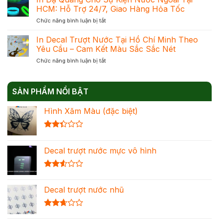
Dạ
Phản
HCM: Hỗ Trợ 24/7, Giao Hàng Hỏa Tốc
Mực
Quang
Quang
Chuẩn
ở
Chức năng bình luận bị tắt
–
Để
Đạt
In
Giải
Chọn
Khối
Dạ
In Decal Trượt Nước Tại Hồ Chí Minh Theo
Pháp
Đúng
Quang
Trang
Yêu Cầu – Cam Kết Màu Sắc Sắc Nét
Nhu
Cho
Trí
Cầu
ở
Chức năng bình luận bị tắt
Sự
Nổi
Tối
In
Kiện
Bật
Ưu
Decal
Nước
Cho
Chi
Trượt
Ngoài
Mọi
Phí
SẢN PHẨM NỔI BẬT
Nước
Tại
Không
Tại
HCM:
Gian
Hình Xăm Màu (đặc biệt)
Hồ
Hỗ
Chí
Trợ
Minh
24/7,
Được
Theo
Giao
xếp
Yêu
Hàng
Decal trượt nước mực vô hình
hạng
Cầu
Hỏa
2.36
–
Tốc
5 sao
Cam
Được
Kết
xếp
Màu
Decal trượt nước nhũ
hạng
Sắc
2.54
Sắc
5 sao
Nét
Được