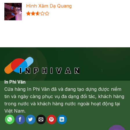
xếp
Hình Xăm Dạ Quang
hạng
2.64
5 sao
Được
xếp
hạng
2.61
5 sao
In Phi Vân
Cửa hàng In Phi Vân đã và đang tạo dựng được niềm
tin và ngày càng phục vụ đa dạng đối tác, khách hàng
trong nước và khách hàng nước ngoài hoạt động tại
Việt Nam.