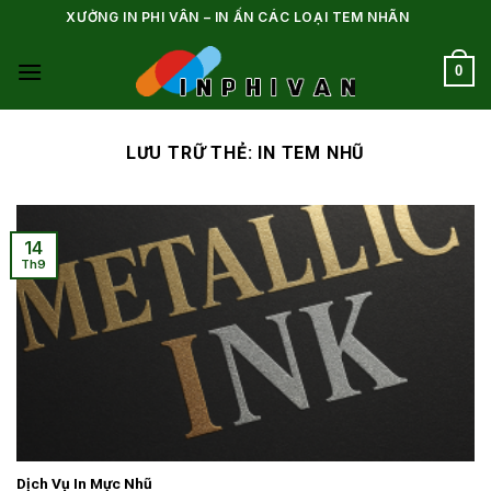
Bỏ
XƯỞNG IN PHI VÂN – IN ẤN CÁC LOẠI TEM NHÃN
qua
nội
0
dung
LƯU TRỮ THẺ:
IN TEM NHŨ
14
Th9
Dịch Vụ In Mực Nhũ