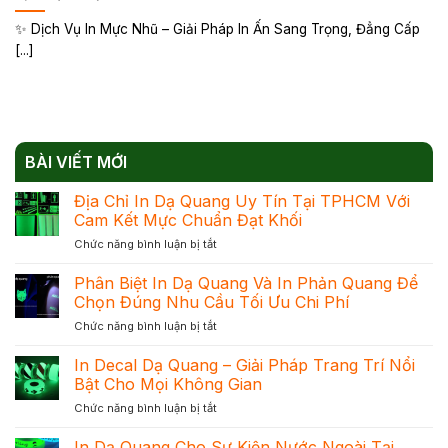
✨ Dịch Vụ In Mực Nhũ – Giải Pháp In Ấn Sang Trọng, Đẳng Cấp
[...]
BÀI VIẾT MỚI
Địa Chỉ In Dạ Quang Uy Tín Tại TPHCM Với
Cam Kết Mực Chuẩn Đạt Khối
ở
Chức năng bình luận bị tắt
Địa
Chỉ
Phân Biệt In Dạ Quang Và In Phản Quang Để
In
Chọn Đúng Nhu Cầu Tối Ưu Chi Phí
Dạ
ở
Chức năng bình luận bị tắt
Quang
Phân
Uy
Biệt
In Decal Dạ Quang – Giải Pháp Trang Trí Nổi
Tín
In
Tại
Bật Cho Mọi Không Gian
Dạ
TPHCM
ở
Chức năng bình luận bị tắt
Quang
Với
In
Và
Cam
Decal
In Dạ Quang Cho Sự Kiện Nước Ngoài Tại
In
Kết