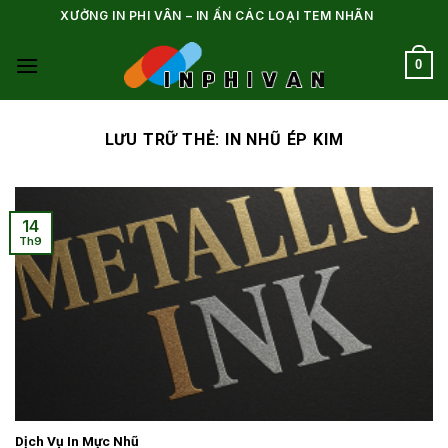
Bỏ
XƯỞNG IN PHI VÂN – IN ẤN CÁC LOẠI TEM NHÃN
qua
nội
0
dung
LƯU TRỮ THẺ:
IN NHŨ ÉP KIM
14
Th9
Dịch Vụ In Mực Nhũ