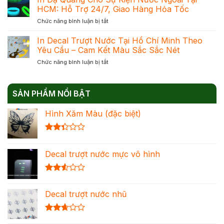
Dạ
Phản
HCM: Hỗ Trợ 24/7, Giao Hàng Hỏa Tốc
Mực
Quang
Quang
Chuẩn
ở
Chức năng bình luận bị tắt
–
Để
Đạt
In
Giải
Chọn
Khối
Dạ
In Decal Trượt Nước Tại Hồ Chí Minh Theo
Pháp
Đúng
Quang
Trang
Yêu Cầu – Cam Kết Màu Sắc Sắc Nét
Nhu
Cho
Trí
Cầu
ở
Chức năng bình luận bị tắt
Sự
Nổi
Tối
In
Kiện
Bật
Ưu
Decal
Nước
Cho
Chi
Trượt
Ngoài
Mọi
Phí
SẢN PHẨM NỔI BẬT
Nước
Tại
Không
Tại
HCM:
Gian
Hình Xăm Màu (đặc biệt)
Hồ
Hỗ
Chí
Trợ
Minh
24/7,
Được
Theo
Giao
xếp
Yêu
Hàng
Decal trượt nước mực vô hình
hạng
Cầu
Hỏa
2.36
–
Tốc
5 sao
Cam
Được
Kết
xếp
Màu
Decal trượt nước nhũ
hạng
Sắc
2.54
Sắc
5 sao
Nét
Được