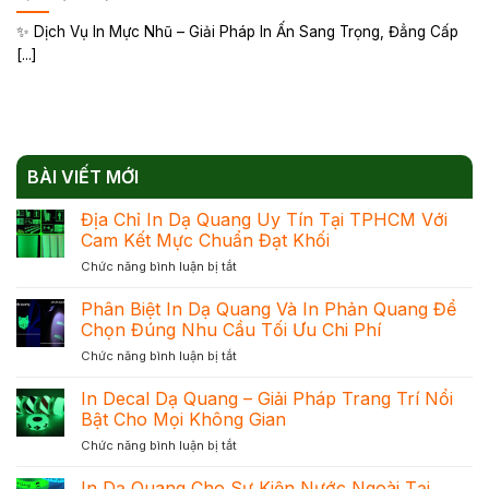
✨ Dịch Vụ In Mực Nhũ – Giải Pháp In Ấn Sang Trọng, Đẳng Cấp
[...]
BÀI VIẾT MỚI
Địa Chỉ In Dạ Quang Uy Tín Tại TPHCM Với
Cam Kết Mực Chuẩn Đạt Khối
ở
Chức năng bình luận bị tắt
Địa
Chỉ
Phân Biệt In Dạ Quang Và In Phản Quang Để
In
Chọn Đúng Nhu Cầu Tối Ưu Chi Phí
Dạ
ở
Chức năng bình luận bị tắt
Quang
Phân
Uy
Biệt
In Decal Dạ Quang – Giải Pháp Trang Trí Nổi
Tín
In
Tại
Bật Cho Mọi Không Gian
Dạ
TPHCM
ở
Chức năng bình luận bị tắt
Quang
Với
In
Và
Cam
Decal
In Dạ Quang Cho Sự Kiện Nước Ngoài Tại
In
Kết