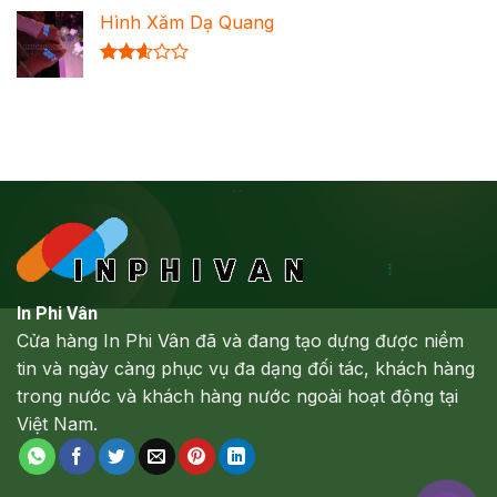
xếp
Hình Xăm Dạ Quang
hạng
2.64
5 sao
Được
xếp
hạng
2.61
5 sao
In Phi Vân
Cửa hàng In Phi Vân đã và đang tạo dựng được niềm
tin và ngày càng phục vụ đa dạng đối tác, khách hàng
trong nước và khách hàng nước ngoài hoạt động tại
Việt Nam.