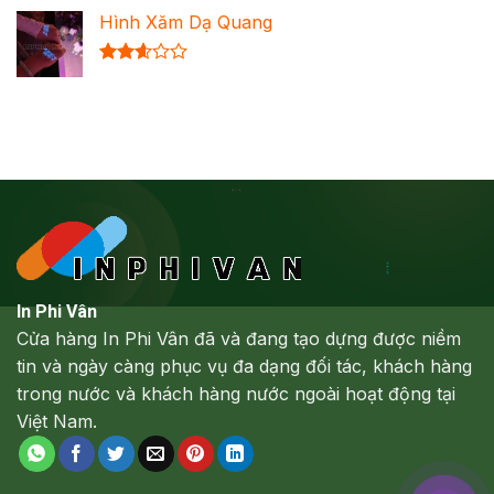
xếp
Hình Xăm Dạ Quang
hạng
2.64
5 sao
Được
xếp
hạng
2.61
5 sao
In Phi Vân
Cửa hàng In Phi Vân đã và đang tạo dựng được niềm
tin và ngày càng phục vụ đa dạng đối tác, khách hàng
trong nước và khách hàng nước ngoài hoạt động tại
Việt Nam.