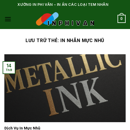
Bỏ
XƯỞNG IN PHI VÂN – IN ẤN CÁC LOẠI TEM NHÃN
qua
nội
0
dung
LƯU TRỮ THẺ:
IN NHÃN MỰC NHŨ
14
Th9
Dịch Vụ In Mực Nhũ