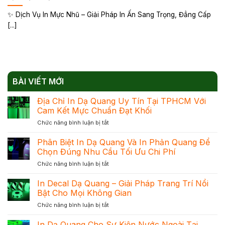
✨ Dịch Vụ In Mực Nhũ – Giải Pháp In Ấn Sang Trọng, Đẳng Cấp
[...]
BÀI VIẾT MỚI
Địa Chỉ In Dạ Quang Uy Tín Tại TPHCM Với
Cam Kết Mực Chuẩn Đạt Khối
ở
Chức năng bình luận bị tắt
Địa
Chỉ
Phân Biệt In Dạ Quang Và In Phản Quang Để
In
Chọn Đúng Nhu Cầu Tối Ưu Chi Phí
Dạ
ở
Chức năng bình luận bị tắt
Quang
Phân
Uy
Biệt
In Decal Dạ Quang – Giải Pháp Trang Trí Nổi
Tín
In
Tại
Bật Cho Mọi Không Gian
Dạ
TPHCM
ở
Chức năng bình luận bị tắt
Quang
Với
In
Và
Cam
Decal
In Dạ Quang Cho Sự Kiện Nước Ngoài Tại
In
Kết