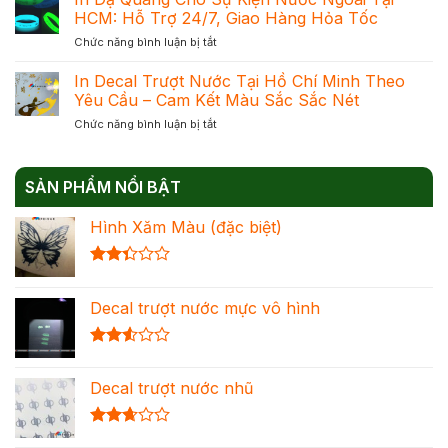
Dạ
Phản
HCM: Hỗ Trợ 24/7, Giao Hàng Hỏa Tốc
Mực
Quang
Quang
Chuẩn
ở
Chức năng bình luận bị tắt
–
Để
Đạt
In
Giải
Chọn
Khối
Dạ
In Decal Trượt Nước Tại Hồ Chí Minh Theo
Pháp
Đúng
Quang
Trang
Yêu Cầu – Cam Kết Màu Sắc Sắc Nét
Nhu
Cho
Trí
Cầu
ở
Chức năng bình luận bị tắt
Sự
Nổi
Tối
In
Kiện
Bật
Ưu
Decal
Nước
Cho
Chi
Trượt
Ngoài
Mọi
Phí
SẢN PHẨM NỔI BẬT
Nước
Tại
Không
Tại
HCM:
Gian
Hình Xăm Màu (đặc biệt)
Hồ
Hỗ
Chí
Trợ
Minh
24/7,
Được
Theo
Giao
xếp
Yêu
Hàng
Decal trượt nước mực vô hình
hạng
Cầu
Hỏa
2.36
–
Tốc
5 sao
Cam
Được
Kết
xếp
Màu
Decal trượt nước nhũ
hạng
Sắc
2.54
Sắc
5 sao
Nét
Được