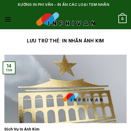
Bỏ
XƯỞNG IN PHI VÂN – IN ẤN CÁC LOẠI TEM NHÃN
qua
nội
0
dung
LƯU TRỮ THẺ:
IN NHÃN ÁNH KIM
14
Th9
Dịch Vụ In Ánh Kim