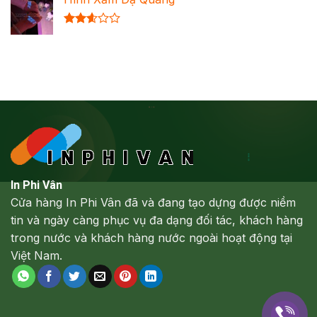
hạng
2.64
5 sao
Được
xếp
hạng
2.61
5 sao
In Phi Vân
Cửa hàng In Phi Vân đã và đang tạo dựng được niềm
tin và ngày càng phục vụ đa dạng đối tác, khách hàng
trong nước và khách hàng nước ngoài hoạt động tại
Việt Nam.