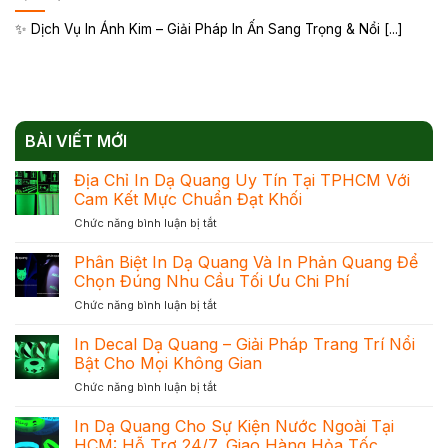
✨ Dịch Vụ In Ánh Kim – Giải Pháp In Ấn Sang Trọng & Nổi [...]
BÀI VIẾT MỚI
Địa Chỉ In Dạ Quang Uy Tín Tại TPHCM Với
Cam Kết Mực Chuẩn Đạt Khối
ở
Chức năng bình luận bị tắt
Địa
Chỉ
Phân Biệt In Dạ Quang Và In Phản Quang Để
In
Chọn Đúng Nhu Cầu Tối Ưu Chi Phí
Dạ
ở
Chức năng bình luận bị tắt
Quang
Phân
Uy
Biệt
In Decal Dạ Quang – Giải Pháp Trang Trí Nổi
Tín
In
Tại
Bật Cho Mọi Không Gian
Dạ
TPHCM
ở
Chức năng bình luận bị tắt
Quang
Với
In
Và
Cam
Decal
In Dạ Quang Cho Sự Kiện Nước Ngoài Tại
In
Kết
Dạ
Phản
HCM: Hỗ Trợ 24/7, Giao Hàng Hỏa Tốc
Mực