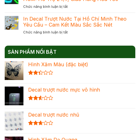
Quang
Quang
Chuẩn
ở
Chức năng bình luận bị tắt
–
Để
Đạt
In
Giải
Chọn
Khối
Dạ
In Decal Trượt Nước Tại Hồ Chí Minh Theo
Pháp
Đúng
Quang
Trang
Yêu Cầu – Cam Kết Màu Sắc Sắc Nét
Nhu
Cho
Trí
Cầu
ở
Chức năng bình luận bị tắt
Sự
Nổi
Tối
In
Kiện
Bật
Ưu
Decal
Nước
Cho
Chi
Trượt
Ngoài
Mọi
Phí
SẢN PHẨM NỔI BẬT
Nước
Tại
Không
Tại
HCM:
Gian
Hình Xăm Màu (đặc biệt)
Hồ
Hỗ
Chí
Trợ
Minh
24/7,
Được
Theo
Giao
xếp
Yêu
Hàng
Decal trượt nước mực vô hình
hạng
Cầu
Hỏa
2.36
–
Tốc
5 sao
Cam
Được
Kết
xếp
Màu
Decal trượt nước nhũ
hạng
Sắc
2.54
Sắc
5 sao
Nét
Được
xếp
Hình Xăm Dạ Quang