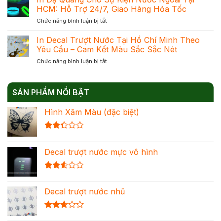
Dạ
Phản
HCM: Hỗ Trợ 24/7, Giao Hàng Hỏa Tốc
Mực
Quang
Quang
Chuẩn
ở
Chức năng bình luận bị tắt
–
Để
Đạt
In
Giải
Chọn
Khối
Dạ
In Decal Trượt Nước Tại Hồ Chí Minh Theo
Pháp
Đúng
Quang
Trang
Yêu Cầu – Cam Kết Màu Sắc Sắc Nét
Nhu
Cho
Trí
Cầu
ở
Chức năng bình luận bị tắt
Sự
Nổi
Tối
In
Kiện
Bật
Ưu
Decal
Nước
Cho
Chi
Trượt
Ngoài
Mọi
Phí
SẢN PHẨM NỔI BẬT
Nước
Tại
Không
Tại
HCM:
Gian
Hình Xăm Màu (đặc biệt)
Hồ
Hỗ
Chí
Trợ
Minh
24/7,
Được
Theo
Giao
xếp
Yêu
Hàng
Decal trượt nước mực vô hình
hạng
Cầu
Hỏa
2.36
–
Tốc
5 sao
Cam
Được
Kết
xếp
Màu
Decal trượt nước nhũ
hạng
Sắc
2.54
Sắc
5 sao
Nét
Được