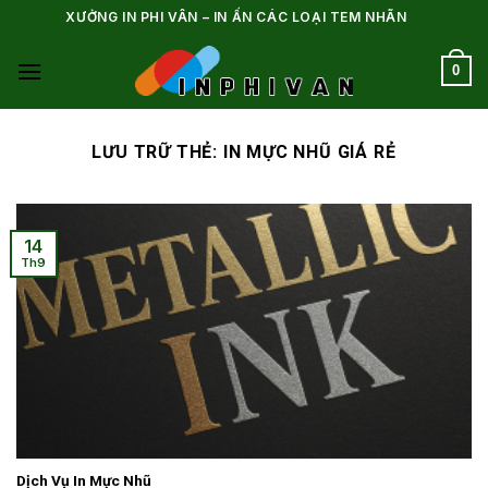
Bỏ
XƯỞNG IN PHI VÂN – IN ẤN CÁC LOẠI TEM NHÃN
qua
nội
0
dung
LƯU TRỮ THẺ:
IN MỰC NHŨ GIÁ RẺ
14
Th9
Dịch Vụ In Mực Nhũ