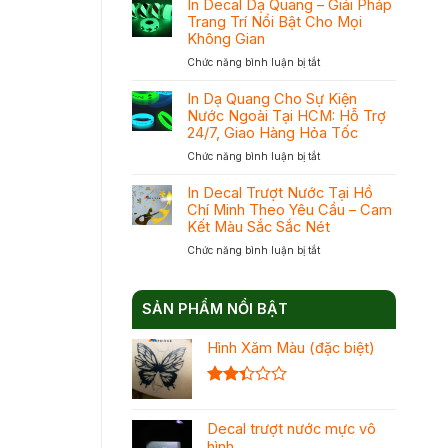
Tại
In Decal Dạ Quang – Giải Pháp
In
TPHCM
Trang Trí Nổi Bật Cho Mọi
Dạ
Với
Không Gian
Quang
Cam
ở
Chức năng bình luận bị tắt
Và
Kết
In
In
Mực
Decal
Phản
In Dạ Quang Cho Sự Kiện
Chuẩn
Dạ
Quang
Nước Ngoài Tại HCM: Hỗ Trợ
Đạt
Quang
Để
Khối
24/7, Giao Hàng Hỏa Tốc
–
Chọn
ở
Chức năng bình luận bị tắt
Giải
Đúng
In
Pháp
Nhu
Dạ
Trang
In Decal Trượt Nước Tại Hồ
Cầu
Quang
Trí
Chí Minh Theo Yêu Cầu – Cam
Tối
Cho
Nổi
Ưu
Kết Màu Sắc Sắc Nét
Sự
Bật
Chi
ở
Chức năng bình luận bị tắt
Kiện
Cho
Phí
In
Nước
Mọi
Decal
Ngoài
Không
Trượt
Tại
Gian
SẢN PHẨM NỔI BẬT
Nước
HCM:
Tại
Hỗ
Hình Xăm Màu (đặc biệt)
Hồ
Trợ
Chí
24/7,
Minh
Giao
Theo
Được
Hàng
Yêu
xếp
Hỏa
Cầu
Decal trượt nước mực vô
hạng
Tốc
–
2.36
hình