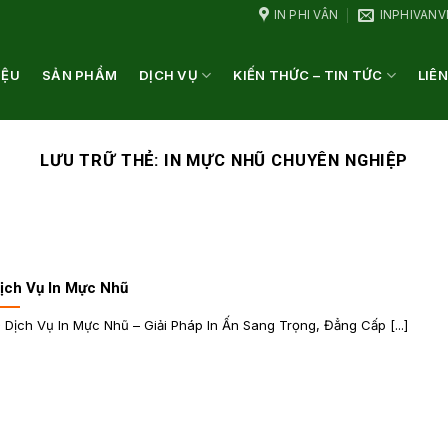
IN PHI VÂN
INPHIVAN
IỆU
SẢN PHẨM
DỊCH VỤ
KIẾN THỨC – TIN TỨC
LIÊN
LƯU TRỮ THẺ:
IN MỰC NHŨ CHUYÊN NGHIỆP
ịch Vụ In Mực Nhũ
 Dịch Vụ In Mực Nhũ – Giải Pháp In Ấn Sang Trọng, Đẳng Cấp [...]