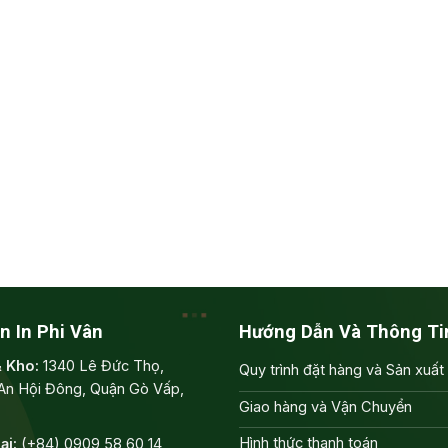
n In Phi Vân
Hướng Dẫn Và Thông Ti
& Kho:
1340 Lê Đức Thọ,
Quy trình đặt hàng và Sản xuất
An Hội Đông, Quận Gò Vấp,
Giao hàng và Vận Chuyển
Hình thức thanh toán
ại:
(+84) 0909 58 60 14