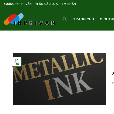
Bỏ
XƯỞNG IN PHI VÂN – IN ẤN CÁC LOẠI TEM NHÃN
qua
nội
TRANG CHỦ
GIỚI TH
dung
14
Th9
D
✨