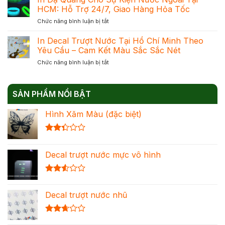
Dạ
Phản
HCM: Hỗ Trợ 24/7, Giao Hàng Hỏa Tốc
Mực
Quang
Quang
Chuẩn
ở
Chức năng bình luận bị tắt
–
Để
Đạt
In
Giải
Chọn
Khối
Dạ
In Decal Trượt Nước Tại Hồ Chí Minh Theo
Pháp
Đúng
Quang
Trang
Yêu Cầu – Cam Kết Màu Sắc Sắc Nét
Nhu
Cho
Trí
Cầu
ở
Chức năng bình luận bị tắt
Sự
Nổi
Tối
In
Kiện
Bật
Ưu
Decal
Nước
Cho
Chi
Trượt
Ngoài
Mọi
Phí
SẢN PHẨM NỔI BẬT
Nước
Tại
Không
Tại
HCM:
Gian
Hình Xăm Màu (đặc biệt)
Hồ
Hỗ
Chí
Trợ
Minh
24/7,
Được
Theo
Giao
xếp
Yêu
Hàng
Decal trượt nước mực vô hình
hạng
Cầu
Hỏa
2.36
–
Tốc
5 sao
Cam
Được
Kết
xếp
Màu
Decal trượt nước nhũ
hạng
Sắc
2.54
Sắc
5 sao
Nét
Được