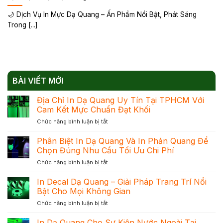
🌙 Dịch Vụ In Mực Dạ Quang – Ấn Phẩm Nổi Bật, Phát Sáng
Trong [...]
BÀI VIẾT MỚI
Địa Chỉ In Dạ Quang Uy Tín Tại TPHCM Với
Cam Kết Mực Chuẩn Đạt Khối
ở
Chức năng bình luận bị tắt
Địa
Chỉ
Phân Biệt In Dạ Quang Và In Phản Quang Để
In
Chọn Đúng Nhu Cầu Tối Ưu Chi Phí
Dạ
ở
Chức năng bình luận bị tắt
Quang
Phân
Uy
Biệt
In Decal Dạ Quang – Giải Pháp Trang Trí Nổi
Tín
In
Tại
Bật Cho Mọi Không Gian
Dạ
TPHCM
ở
Chức năng bình luận bị tắt
Quang
Với
In
Và
Cam
Decal
In Dạ Quang Cho Sự Kiện Nước Ngoài Tại
In
Kết