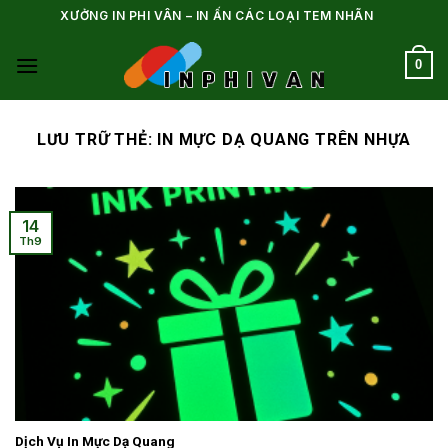
Bỏ
XƯỞNG IN PHI VÂN – IN ẤN CÁC LOẠI TEM NHÃN
qua
nội
0
dung
LƯU TRỮ THẺ:
IN MỰC DẠ QUANG TRÊN NHỰA
14
Th9
Dịch Vụ In Mực Dạ Quang