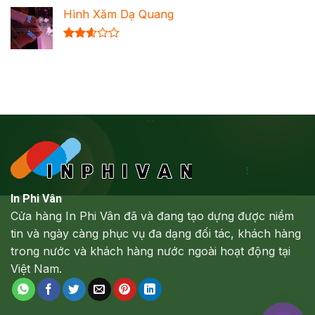
xếp
Hình Xăm Dạ Quang
hạng
2.64
5 sao
Được
xếp
hạng
2.61
5 sao
In Phi Vân
Cửa hàng In Phi Vân đã và đang tạo dựng được niềm
tin và ngày càng phục vụ đa dạng đối tác, khách hàng
trong nước và khách hàng nước ngoài hoạt động tại
Việt Nam.