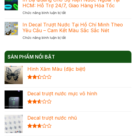
Dạ
Phản
HCM: Hỗ Trợ 24/7, Giao Hàng Hỏa Tốc
Mực
Quang
Quang
Chuẩn
ở
Chức năng bình luận bị tắt
–
Để
Đạt
In
Giải
Chọn
Khối
Dạ
In Decal Trượt Nước Tại Hồ Chí Minh Theo
Pháp
Đúng
Quang
Trang
Yêu Cầu – Cam Kết Màu Sắc Sắc Nét
Nhu
Cho
Trí
Cầu
ở
Chức năng bình luận bị tắt
Sự
Nổi
Tối
In
Kiện
Bật
Ưu
Decal
Nước
Cho
Chi
Trượt
Ngoài
Mọi
Phí
SẢN PHẨM NỔI BẬT
Nước
Tại
Không
Tại
HCM:
Gian
Hình Xăm Màu (đặc biệt)
Hồ
Hỗ
Chí
Trợ
Minh
24/7,
Được
Theo
Giao
xếp
Yêu
Hàng
Decal trượt nước mực vô hình
hạng
Cầu
Hỏa
2.36
–
Tốc
5 sao
Cam
Được
Kết
xếp
Màu
Decal trượt nước nhũ
hạng
Sắc
2.54
Sắc
5 sao
Nét
Được