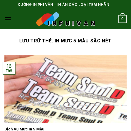
Bỏ
XƯỞNG IN PHI VÂN – IN ẤN CÁC LOẠI TEM NHÃN
qua
nội
0
dung
LƯU TRỮ THẺ:
IN MỰC 5 MÀU SẮC NÉT
16
Th9
Dịch Vụ Mực In 5 Màu