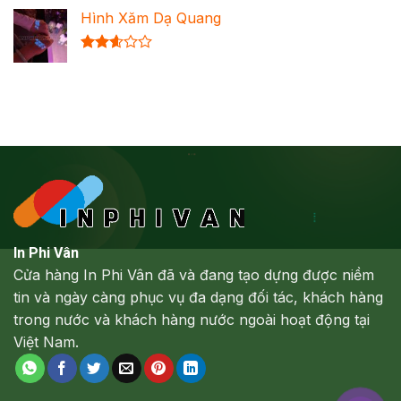
xếp
Hình Xăm Dạ Quang
hạng
2.64
5 sao
Được
xếp
hạng
2.61
5 sao
In Phi Vân
Cửa hàng In Phi Vân đã và đang tạo dựng được niềm
tin và ngày càng phục vụ đa dạng đối tác, khách hàng
trong nước và khách hàng nước ngoài hoạt động tại
Việt Nam.