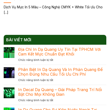
Dịch Vụ Mực In 5 Màu – Công Nghệ CMYK + White Tối Ưu Cho
[...]
BÀI VIẾT MỚI
Địa Chỉ In Dạ Quang Uy Tín Tại TPHCM Với
Cam Kết Mực Chuẩn Đạt Khối
ở
Chức năng bình luận bị tắt
Địa
Chỉ
Phân Biệt In Dạ Quang Và In Phản Quang Để
In
Chọn Đúng Nhu Cầu Tối Ưu Chi Phí
Dạ
ở
Chức năng bình luận bị tắt
Quang
Phân
Uy
Biệt
In Decal Dạ Quang – Giải Pháp Trang Trí Nổi
Tín
In
Tại
Bật Cho Mọi Không Gian
Dạ
TPHCM
ở
Chức năng bình luận bị tắt
Quang
Với
In
Và
Cam
Decal
In Dạ Quang Cho Sự Kiện Nước Ngoài Tại
In
Kết