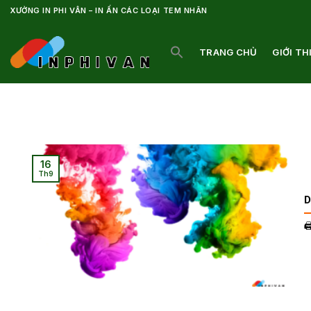
Bỏ
XƯỞNG IN PHI VÂN – IN ẤN CÁC LOẠI TEM NHÃN
qua
nội
TRANG CHỦ
GIỚI TH
dung
16
Th9
D
