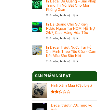
Tại
In Decal Dạ Quang – Giải Pháp
In
TPHCM
Trang Trí Nổi Bật Cho Mọi
Dạ
Với
Không Gian
Quang
Cam
ở
Chức năng bình luận bị tắt
Và
Kết
In
In
Mực
Decal
Phản
In Dạ Quang Cho Sự Kiện
Chuẩn
Dạ
Quang
Nước Ngoài Tại HCM: Hỗ Trợ
Đạt
Quang
Để
Khối
24/7, Giao Hàng Hỏa Tốc
–
Chọn
ở
Chức năng bình luận bị tắt
Giải
Đúng
In
Pháp
Nhu
Dạ
Trang
In Decal Trượt Nước Tại Hồ
Cầu
Quang
Trí
Chí Minh Theo Yêu Cầu – Cam
Tối
Cho
Nổi
Ưu
Kết Màu Sắc Sắc Nét
Sự
Bật
Chi
ở
Chức năng bình luận bị tắt
Kiện
Cho
Phí
In
Nước
Mọi
Decal
Ngoài
Không
Trượt
Tại
Gian
SẢN PHẨM NỔI BẬT
Nước
HCM:
Tại
Hỗ
Hình Xăm Màu (đặc biệt)
Hồ
Trợ
Chí
24/7,
Minh
Giao
Theo
Được
Hàng
Yêu
xếp
Hỏa
Cầu
Decal trượt nước mực vô
hạng
Tốc
–
2.36
hình