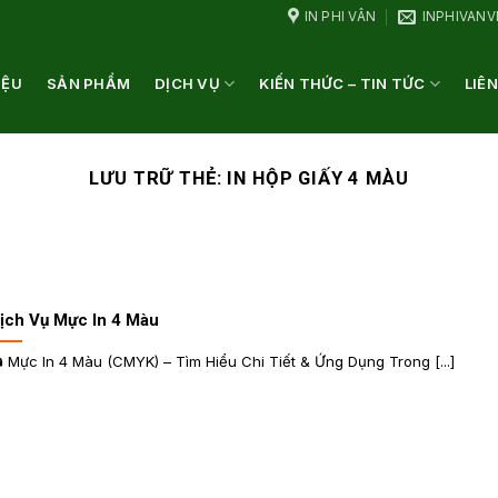
IN PHI VÂN
INPHIVAN
IỆU
SẢN PHẨM
DỊCH VỤ
KIẾN THỨC – TIN TỨC
LIÊN
LƯU TRỮ THẺ:
IN HỘP GIẤY 4 MÀU
ịch Vụ Mực In 4 Màu
️ Mực In 4 Màu (CMYK) – Tìm Hiểu Chi Tiết & Ứng Dụng Trong [...]