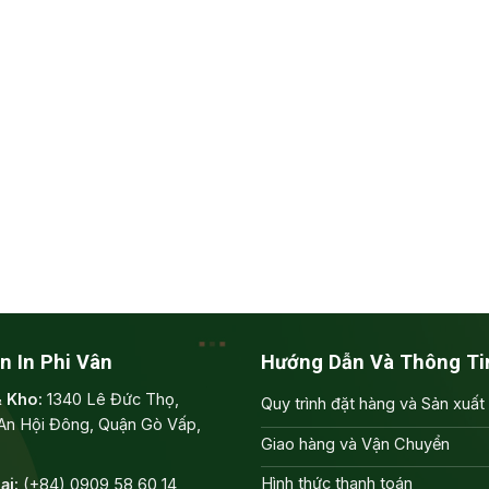
n In Phi Vân
Hướng Dẫn Và Thông Ti
& Kho:
1340 Lê Đức Thọ,
Quy trình đặt hàng và Sản xuất
An Hội Đông, Quận Gò Vấp,
Giao hàng và Vận Chuyển
Hình thức thanh toán
ại:
(+84) 0909 58 60 14