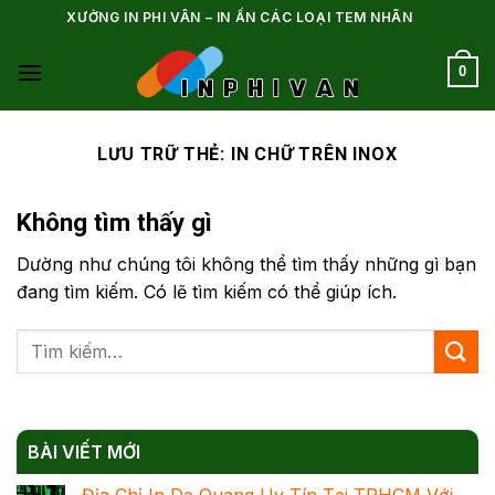
Bỏ
XƯỞNG IN PHI VÂN – IN ẤN CÁC LOẠI TEM NHÃN
qua
nội
0
dung
LƯU TRỮ THẺ:
IN CHỮ TRÊN INOX
Không tìm thấy gì
Dường như chúng tôi không thể tìm thấy những gì bạn
đang tìm kiếm. Có lẽ tìm kiếm có thể giúp ích.
BÀI VIẾT MỚI
Địa Chỉ In Dạ Quang Uy Tín Tại TPHCM Với