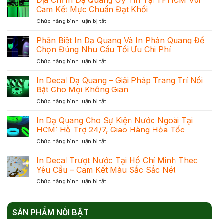
Cam Kết Mực Chuẩn Đạt Khối
ở
Chức năng bình luận bị tắt
Địa
Chỉ
Phân Biệt In Dạ Quang Và In Phản Quang Để
In
Chọn Đúng Nhu Cầu Tối Ưu Chi Phí
Dạ
ở
Chức năng bình luận bị tắt
Quang
Phân
Uy
Biệt
In Decal Dạ Quang – Giải Pháp Trang Trí Nổi
Tín
In
Tại
Bật Cho Mọi Không Gian
Dạ
TPHCM
ở
Chức năng bình luận bị tắt
Quang
Với
In
Và
Cam
Decal
In Dạ Quang Cho Sự Kiện Nước Ngoài Tại
In
Kết
Dạ
Phản
HCM: Hỗ Trợ 24/7, Giao Hàng Hỏa Tốc
Mực
Quang
Quang
Chuẩn
ở
Chức năng bình luận bị tắt
–
Để
Đạt
In
Giải
Chọn
Khối
Dạ
In Decal Trượt Nước Tại Hồ Chí Minh Theo
Pháp
Đúng
Quang
Trang
Yêu Cầu – Cam Kết Màu Sắc Sắc Nét
Nhu
Cho
Trí
Cầu
ở
Chức năng bình luận bị tắt
Sự
Nổi
Tối
In
Kiện
Bật
Ưu
Decal
Nước
Cho
Chi
Trượt
Ngoài
Mọi
Phí
SẢN PHẨM NỔI BẬT
Nước
Tại
Không