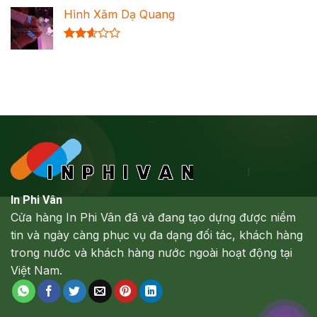
xếp
Hình Xăm Dạ Quang
hạng
2.64
5 sao
Được
xếp
hạng
2.61
5 sao
In Phi Vân
Cửa hàng In Phi Vân đã và đang tạo dựng được niềm
tin và ngày càng phục vụ đa dạng đối tác, khách hàng
trong nước và khách hàng nước ngoài hoạt động tại
Việt Nam.