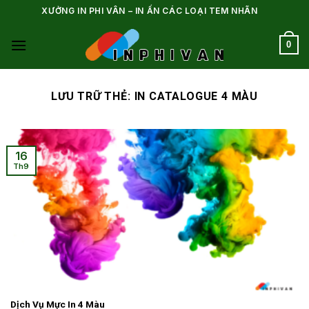
Bỏ
XƯỞNG IN PHI VÂN – IN ẤN CÁC LOẠI TEM NHÃN
qua
nội
0
dung
LƯU TRỮ THẺ:
IN CATALOGUE 4 MÀU
16
Th9
Dịch Vụ Mực In 4 Màu