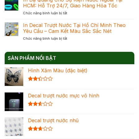
Dạ
Phản
HCM: Hỗ Trợ 24/7, Giao Hàng Hỏa Tốc
Mực
Quang
Quang
Chuẩn
ở
Chức năng bình luận bị tắt
–
Để
Đạt
In
Giải
Chọn
Khối
Dạ
In Decal Trượt Nước Tại Hồ Chí Minh Theo
Pháp
Đúng
Quang
Trang
Yêu Cầu – Cam Kết Màu Sắc Sắc Nét
Nhu
Cho
Trí
Cầu
ở
Chức năng bình luận bị tắt
Sự
Nổi
Tối
In
Kiện
Bật
Ưu
Decal
Nước
Cho
Chi
Trượt
Ngoài
Mọi
Phí
SẢN PHẨM NỔI BẬT
Nước
Tại
Không
Tại
HCM:
Gian
Hình Xăm Màu (đặc biệt)
Hồ
Hỗ
Chí
Trợ
Minh
24/7,
Được
Theo
Giao
xếp
Yêu
Hàng
Decal trượt nước mực vô hình
hạng
Cầu
Hỏa
2.36
–
Tốc
5 sao
Cam
Được
Kết
xếp
Màu
Decal trượt nước nhũ
hạng
Sắc
2.54
Sắc
5 sao
Nét
Được