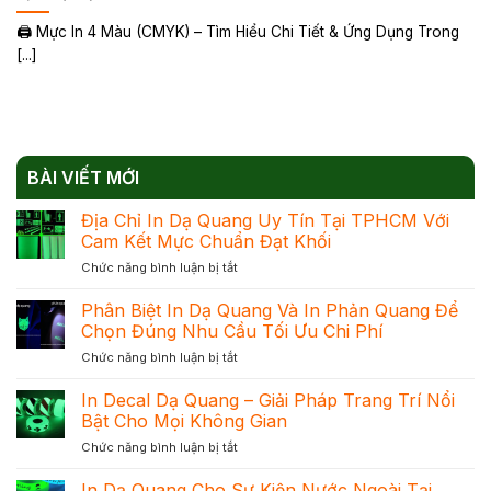
🖨️ Mực In 4 Màu (CMYK) – Tìm Hiểu Chi Tiết & Ứng Dụng Trong
[...]
BÀI VIẾT MỚI
Địa Chỉ In Dạ Quang Uy Tín Tại TPHCM Với
Cam Kết Mực Chuẩn Đạt Khối
ở
Chức năng bình luận bị tắt
Địa
Chỉ
Phân Biệt In Dạ Quang Và In Phản Quang Để
In
Chọn Đúng Nhu Cầu Tối Ưu Chi Phí
Dạ
ở
Chức năng bình luận bị tắt
Quang
Phân
Uy
Biệt
In Decal Dạ Quang – Giải Pháp Trang Trí Nổi
Tín
In
Tại
Bật Cho Mọi Không Gian
Dạ
TPHCM
ở
Chức năng bình luận bị tắt
Quang
Với
In
Và
Cam
Decal
In Dạ Quang Cho Sự Kiện Nước Ngoài Tại
In
Kết