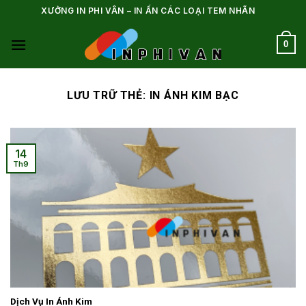
Bỏ
XƯỞNG IN PHI VÂN – IN ẤN CÁC LOẠI TEM NHÃN
qua
nội
0
dung
LƯU TRỮ THẺ:
IN ÁNH KIM BẠC
14
Th9
Dịch Vụ In Ánh Kim