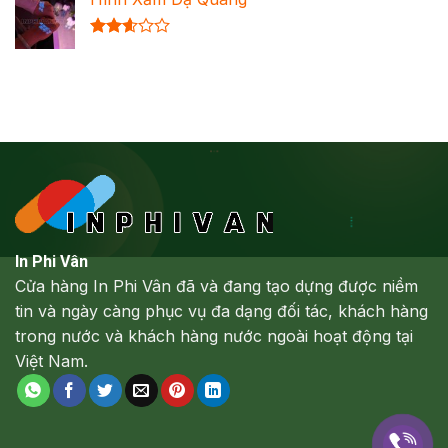
hạng
2.64
5 sao
Được
xếp
hạng
2.61
5 sao
In Phi Vân
Cửa hàng In Phi Vân đã và đang tạo dựng được niềm
tin và ngày càng phục vụ đa dạng đối tác, khách hàng
trong nước và khách hàng nước ngoài hoạt động tại
Việt Nam.