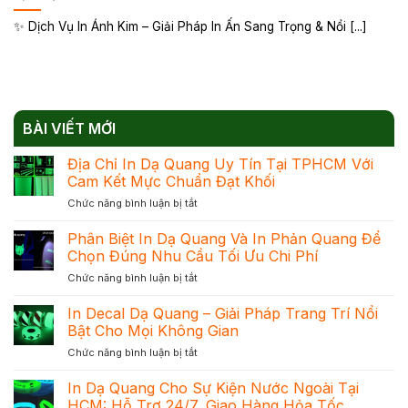
✨ Dịch Vụ In Ánh Kim – Giải Pháp In Ấn Sang Trọng & Nổi [...]
BÀI VIẾT MỚI
Địa Chỉ In Dạ Quang Uy Tín Tại TPHCM Với
Cam Kết Mực Chuẩn Đạt Khối
ở
Chức năng bình luận bị tắt
Địa
Chỉ
Phân Biệt In Dạ Quang Và In Phản Quang Để
In
Chọn Đúng Nhu Cầu Tối Ưu Chi Phí
Dạ
ở
Chức năng bình luận bị tắt
Quang
Phân
Uy
Biệt
In Decal Dạ Quang – Giải Pháp Trang Trí Nổi
Tín
In
Tại
Bật Cho Mọi Không Gian
Dạ
TPHCM
ở
Chức năng bình luận bị tắt
Quang
Với
In
Và
Cam
Decal
In Dạ Quang Cho Sự Kiện Nước Ngoài Tại
In
Kết
Dạ
Phản
HCM: Hỗ Trợ 24/7, Giao Hàng Hỏa Tốc
Mực