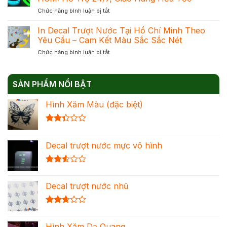
Quang
Quang
Chuẩn
ở
Chức năng bình luận bị tắt
–
Để
Đạt
In
Giải
Chọn
Khối
Dạ
In Decal Trượt Nước Tại Hồ Chí Minh Theo
Pháp
Đúng
Quang
Trang
Yêu Cầu – Cam Kết Màu Sắc Sắc Nét
Nhu
Cho
Trí
Cầu
ở
Chức năng bình luận bị tắt
Sự
Nổi
Tối
In
Kiện
Bật
Ưu
Decal
Nước
Cho
Chi
Trượt
Ngoài
Mọi
Phí
SẢN PHẨM NỔI BẬT
Nước
Tại
Không
Tại
HCM:
Gian
Hình Xăm Màu (đặc biệt)
Hồ
Hỗ
Chí
Trợ
Minh
24/7,
Được
Theo
Giao
xếp
Yêu
Hàng
Decal trượt nước mực vô hình
hạng
Cầu
Hỏa
2.36
–
Tốc
5 sao
Cam
Được
Kết
xếp
Màu
Decal trượt nước nhũ
hạng
Sắc
2.54
Sắc
5 sao
Nét
Được
xếp
Hình Xăm Dạ Quang