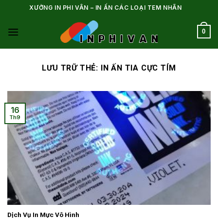
Bỏ
XƯỞNG IN PHI VÂN – IN ẤN CÁC LOẠI TEM NHÃN
qua
nội
0
dung
LƯU TRỮ THẺ:
IN ẤN TIA CỰC TÍM
16
Th9
Dịch Vụ In Mực Vô Hình