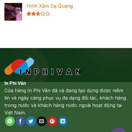
xếp
Hình Xăm Dạ Quang
hạng
2.64
5 sao
Được
xếp
hạng
2.61
5 sao
In Phi Vân
Cửa hàng In Phi Vân đã và đang tạo dựng được niềm
tin và ngày càng phục vụ đa dạng đối tác, khách hàng
trong nước và khách hàng nước ngoài hoạt động tại
Việt Nam.