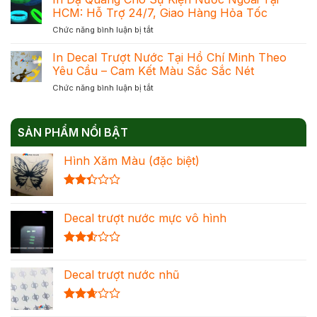
Dạ
Phản
HCM: Hỗ Trợ 24/7, Giao Hàng Hỏa Tốc
Mực
Quang
Quang
Chuẩn
ở
Chức năng bình luận bị tắt
–
Để
Đạt
In
Giải
Chọn
Khối
Dạ
In Decal Trượt Nước Tại Hồ Chí Minh Theo
Pháp
Đúng
Quang
Trang
Yêu Cầu – Cam Kết Màu Sắc Sắc Nét
Nhu
Cho
Trí
Cầu
ở
Chức năng bình luận bị tắt
Sự
Nổi
Tối
In
Kiện
Bật
Ưu
Decal
Nước
Cho
Chi
Trượt
Ngoài
Mọi
Phí
SẢN PHẨM NỔI BẬT
Nước
Tại
Không
Tại
HCM:
Gian
Hình Xăm Màu (đặc biệt)
Hồ
Hỗ
Chí
Trợ
Minh
24/7,
Được
Theo
Giao
xếp
Yêu
Hàng
Decal trượt nước mực vô hình
hạng
Cầu
Hỏa
2.36
–
Tốc
5 sao
Cam
Được
Kết
xếp
Màu
Decal trượt nước nhũ
hạng
Sắc
2.54
Sắc
5 sao
Nét
Được