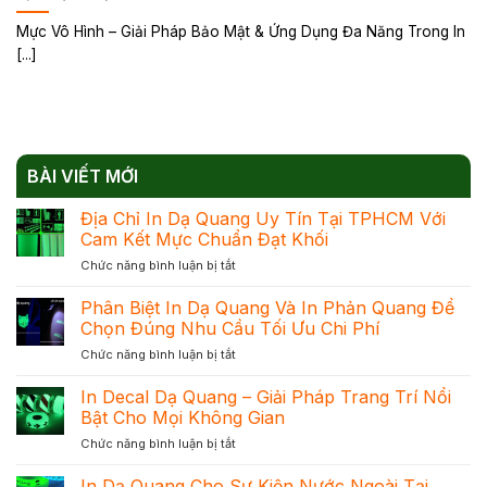
Mực Vô Hình – Giải Pháp Bảo Mật & Ứng Dụng Đa Năng Trong In
[...]
BÀI VIẾT MỚI
Địa Chỉ In Dạ Quang Uy Tín Tại TPHCM Với
Cam Kết Mực Chuẩn Đạt Khối
ở
Chức năng bình luận bị tắt
Địa
Chỉ
Phân Biệt In Dạ Quang Và In Phản Quang Để
In
Chọn Đúng Nhu Cầu Tối Ưu Chi Phí
Dạ
ở
Chức năng bình luận bị tắt
Quang
Phân
Uy
Biệt
In Decal Dạ Quang – Giải Pháp Trang Trí Nổi
Tín
In
Tại
Bật Cho Mọi Không Gian
Dạ
TPHCM
ở
Chức năng bình luận bị tắt
Quang
Với
In
Và
Cam
Decal
In Dạ Quang Cho Sự Kiện Nước Ngoài Tại
In
Kết