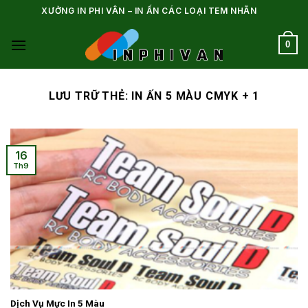
Bỏ
XƯỞNG IN PHI VÂN – IN ẤN CÁC LOẠI TEM NHÃN
qua
nội
0
dung
LƯU TRỮ THẺ:
IN ẤN 5 MÀU CMYK + 1
16
Th9
Dịch Vụ Mực In 5 Màu