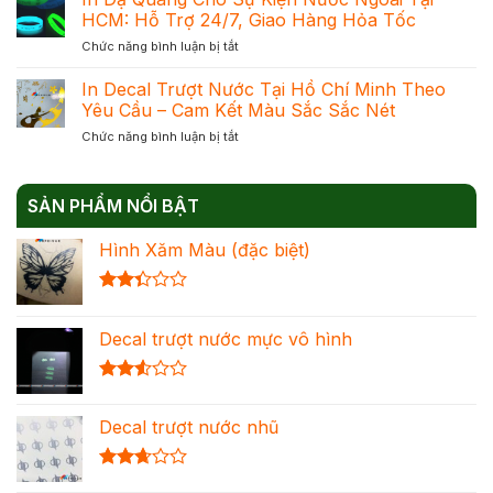
Dạ
Phản
HCM: Hỗ Trợ 24/7, Giao Hàng Hỏa Tốc
Mực
Quang
Quang
Chuẩn
ở
Chức năng bình luận bị tắt
–
Để
Đạt
In
Giải
Chọn
Khối
Dạ
In Decal Trượt Nước Tại Hồ Chí Minh Theo
Pháp
Đúng
Quang
Trang
Yêu Cầu – Cam Kết Màu Sắc Sắc Nét
Nhu
Cho
Trí
Cầu
ở
Chức năng bình luận bị tắt
Sự
Nổi
Tối
In
Kiện
Bật
Ưu
Decal
Nước
Cho
Chi
Trượt
Ngoài
Mọi
Phí
SẢN PHẨM NỔI BẬT
Nước
Tại
Không
Tại
HCM:
Gian
Hình Xăm Màu (đặc biệt)
Hồ
Hỗ
Chí
Trợ
Minh
24/7,
Được
Theo
Giao
xếp
Yêu
Hàng
Decal trượt nước mực vô hình
hạng
Cầu
Hỏa
2.36
–
Tốc
5 sao
Cam
Được
Kết
xếp
Màu
Decal trượt nước nhũ
hạng
Sắc
2.54
Sắc
5 sao
Nét
Được