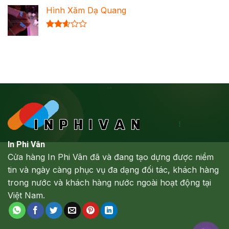
xếp
Hình Xăm Dạ Quang
hạng
2.64
5 sao
Được
xếp
hạng
2.61
5 sao
In Phi Vân
Cửa hàng In Phi Vân đã và đang tạo dựng được niềm
tin và ngày càng phục vụ đa dạng đối tác, khách hàng
trong nước và khách hàng nước ngoài hoạt động tại
Việt Nam.