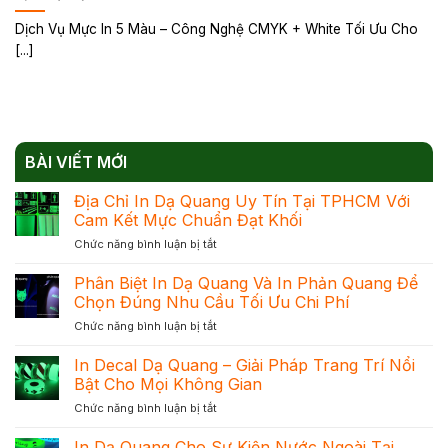
Dịch Vụ Mực In 5 Màu – Công Nghệ CMYK + White Tối Ưu Cho
[...]
BÀI VIẾT MỚI
Địa Chỉ In Dạ Quang Uy Tín Tại TPHCM Với
Cam Kết Mực Chuẩn Đạt Khối
ở
Chức năng bình luận bị tắt
Địa
Chỉ
Phân Biệt In Dạ Quang Và In Phản Quang Để
In
Chọn Đúng Nhu Cầu Tối Ưu Chi Phí
Dạ
ở
Chức năng bình luận bị tắt
Quang
Phân
Uy
Biệt
In Decal Dạ Quang – Giải Pháp Trang Trí Nổi
Tín
In
Tại
Bật Cho Mọi Không Gian
Dạ
TPHCM
ở
Chức năng bình luận bị tắt
Quang
Với
In
Và
Cam
Decal
In Dạ Quang Cho Sự Kiện Nước Ngoài Tại
In
Kết